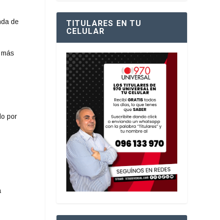
nda de
TITULARES EN TU
CELULAR
n más
do por
a