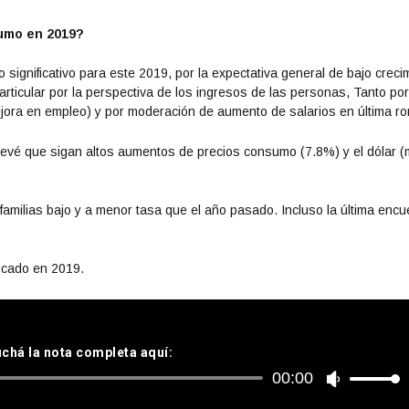
sumo en 2019?
significativo para este 2019, por la expectativa general de bajo creci
icular por la perspectiva de los ingresos de las personas, Tanto por
jora en empleo) y por moderación de aumento de salarios en última ro
evé que sigan altos aumentos de precios consumo (7.8%) y el dólar 
familias bajo y a menor tasa que el año pasado. Incluso la última encu
ncado en 2019.
chá la nota completa aquí:
00:00
Reproductor
U
de
t