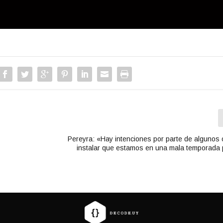
audio
i
l
i
z
a
l
a
s
t
e
c
l
a
Pereyra: «Hay intenciones por parte de algunos
s
instalar que estamos en una mala temporada
d
e
f
l
e
c
h