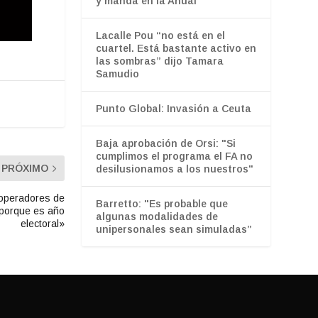
y manda en la Anual
Lacalle Pou “no está en el
cuartel. Está bastante activo en
las sombras” dijo Tamara
Samudio
Punto Global: Invasión a Ceuta
Baja aprobación de Orsi: "Si
cumplimos el programa el FA no
PRÓXIMO
desilusionamos a los nuestros"
 operadores de
Barretto: "Es probable que
 porque es año
algunas modalidades de
electoral»
unipersonales sean simuladas”