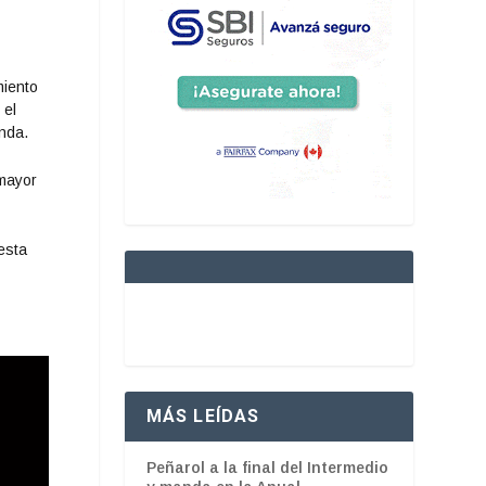
miento
 el
nda.
(mayor
esta
MÁS LEÍDAS
Peñarol a la final del Intermedio