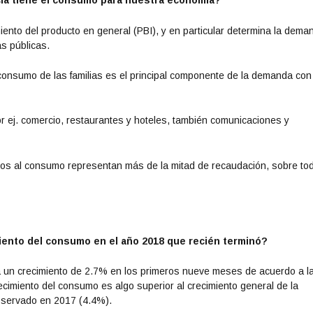
cia tiene el consumo para nuestra economía?
iento del producto en general (PBI), y en particular determina la dema
as públicas.
 consumo de las familias es el principal componente de la demanda co
r ej. comercio, restaurantes y hoteles, también comunicaciones y
stos al consumo representan más de la mitad de recaudación, sobre to
ento del consumo en el año 2018 que recién terminó?
un crecimiento de 2.7% en los primeros nueve meses de acuerdo a l
ecimiento del consumo es algo superior al crecimiento general de la
servado en 2017 (4.4%).