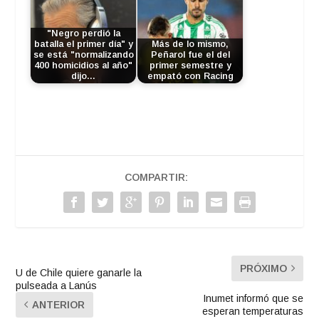
"Negro perdió la
batalla el primer día" y
Más de lo mismo,
se está "normalizando
Peñarol fue el del
400 homicidios al año"
primer semestre y
dijo…
empató con Racing
COMPARTIR:
PRÓXIMO
U de Chile quiere ganarle la
pulseada a Lanús
Inumet informó que se
ANTERIOR
esperan temperaturas