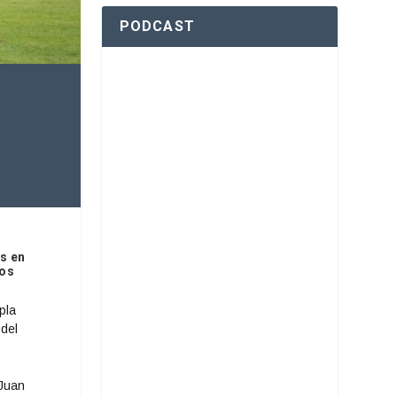
PODCAST
rs en
ros
pla
 del
 Juan