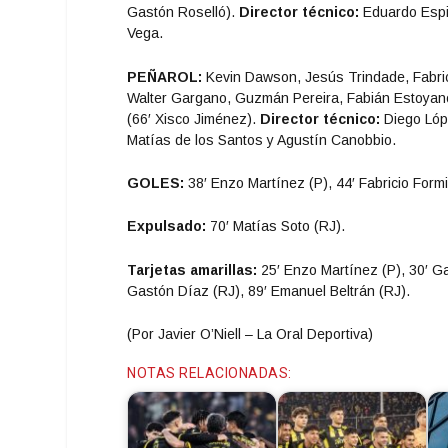
Gastón Roselló).
Director técnico:
Eduardo Espi
Vega.
PEÑAROL:
Kevin Dawson, Jesús Trindade, Fabrici
Walter Gargano, Guzmán Pereira, Fabián Estoyanoff
(66′ Xisco Jiménez).
Director técnico:
Diego Ló
Matías de los Santos y Agustín Canobbio.
GOLES:
38′ Enzo Martínez (P), 44′ Fabricio Formi
Expulsado:
70′ Matías Soto (RJ).
Tarjetas amarillas:
25′ Enzo Martínez (P), 30′ Ga
Gastón Díaz (RJ), 89′ Emanuel Beltrán (RJ).
(Por Javier O’Niell – La Oral Deportiva)
NOTAS RELACIONADAS: