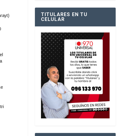
TITULARES EN TU
rayt)
CELULAR
0
el
ta
se
tri