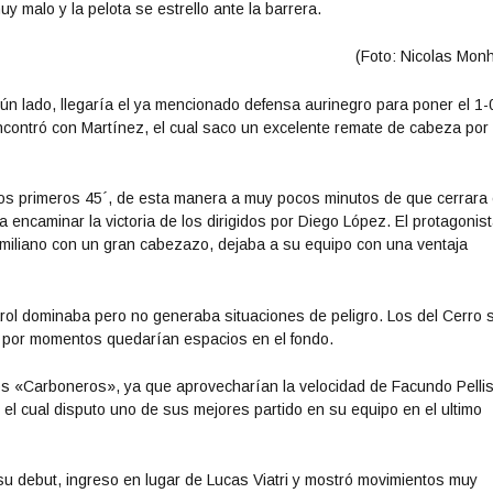
y malo y la pelota se estrello ante la barrera.
(Foto: Nicolas Monh
ún lado, llegaría el ya mencionado defensa aurinegro para poner el 1-
ncontró con Martínez, el cual saco un excelente remate de cabeza por
de los primeros 45´, de esta manera a muy pocos minutos de que cerrara 
 a encaminar la victoria de los dirigidos por Diego López. El protagonis
Formiliano con un gran cabezazo, dejaba a su equipo con una ventaja
rol dominaba pero no generaba situaciones de peligro. Los del Cerro 
a y por momentos quedarían espacios en el fondo.
los «Carboneros», ya que aprovecharían la velocidad de Facundo Pellis
, el cual disputo uno de sus mejores partido en su equipo en el ultimo
su debut, ingreso en lugar de Lucas Viatri y mostró movimientos muy