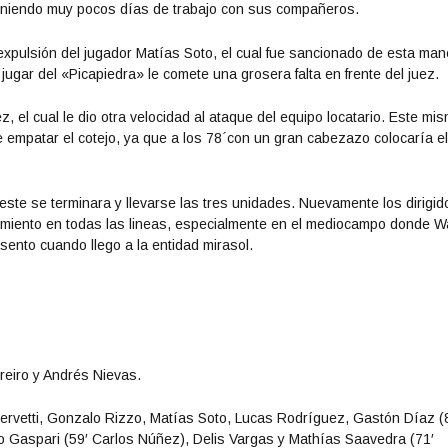
teniendo muy pocos días de trabajo con sus compañeros.
 expulsión del jugador Matías Soto, el cual fue sancionado de esta man
ugar del «Picapiedra» le comete una grosera falta en frente del juez.
, el cual le dio otra velocidad al ataque del equipo locatario. Este mi
 empatar el cotejo, ya que a los 78´con un gran cabezazo colocaría el
ste se terminara y llevarse las tres unidades. Nuevamente los dirigid
dimiento en todas las lineas, especialmente en el mediocampo donde Wa
sento cuando llego a la entidad mirasol.
reiro y Andrés Nievas.
ervetti, Gonzalo Rizzo, Matías Soto, Lucas Rodríguez, Gastón Díaz (
go Gaspari (59′ Carlos Núñez), Delis Vargas y Mathías Saavedra (71′