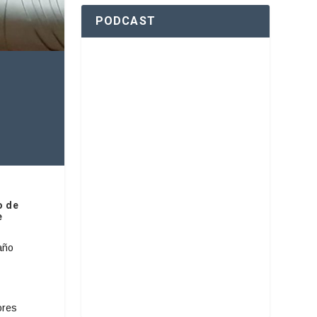
PODCAST
o de
e
año
ores