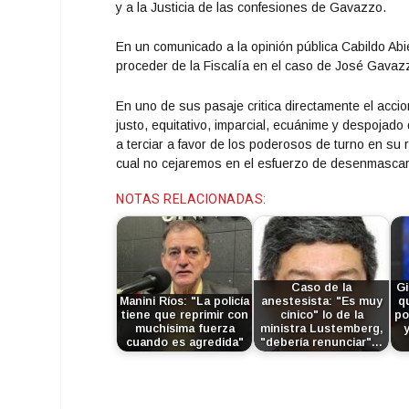
y a la Justicia de las confesiones de Gavazzo.
En un comunicado a la opinión pública Cabildo Abie
proceder de la Fiscalía en el caso de José Gavazzo
En uno de sus pasaje critica directamente el acci
justo, equitativo, imparcial, ecuánime y despojad
a terciar a favor de los poderosos de turno en su 
cual no cejaremos en el esfuerzo de desenmascar
NOTAS RELACIONADAS:
Caso de la
Gi
Manini Ríos: "La policía
anestesista: "Es muy
q
tiene que reprimir con
cínico" lo de la
po
muchísima fuerza
ministra Lustemberg,
cuando es agredida"
"debería renunciar"…