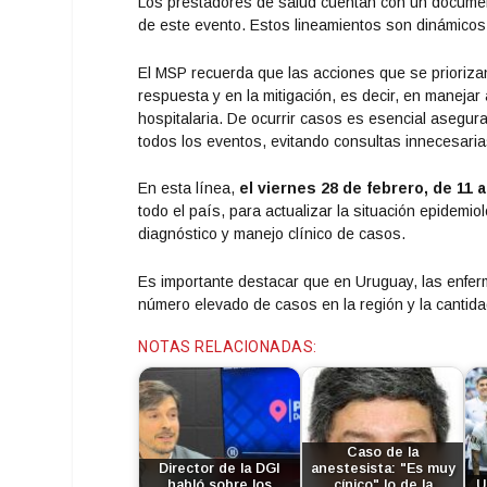
Los prestadores de salud cuentan con un document
de este evento. Estos lineamientos son dinámicos 
El MSP recuerda que las acciones que se priorizan
respuesta y en la mitigación, es decir, en maneja
hospitalaria. De ocurrir casos es esencial asegur
todos los eventos, evitando consultas innecesaria
En esta línea,
el viernes 28 de febrero, de 11 a
todo el país, para actualizar la situación epidemio
diagnóstico y manejo clínico de casos.
Es importante destacar que en Uruguay, las enfe
número elevado de casos en la región y la canti
NOTAS RELACIONADAS:
Caso de la
Director de la DGI
anestesista: "Es muy
habló sobre los
cínico" lo de la
U