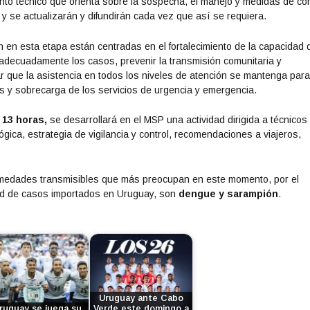
o técnico que orienta sobre la sospecha, el manejo y medidas de con
y se actualizarán y difundirán cada vez que así se requiera.
 en esta etapa están centradas en el fortalecimiento de la capacidad 
r adecuadamente los casos, prevenir la transmisión comunitaria y
ar que la asistencia en todos los niveles de atención se mantenga par
s y sobrecarga de los servicios de urgencia y emergencia.
 13 horas,
se desarrollará en el MSP una actividad dirigida a técnicos
lógica, estrategia de vigilancia y control, recomendaciones a viajeros,
rmedades transmisibles que más preocupan en este momento, por el
dad de casos importados en Uruguay, son
dengue y sarampión
.
Uruguay ante Cabo
ruguay se juega su
Verde este domingo a