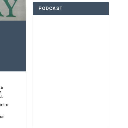
PODCAST
da
n
d.
entre
sos