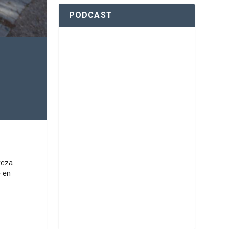
PODCAST
reza
e en