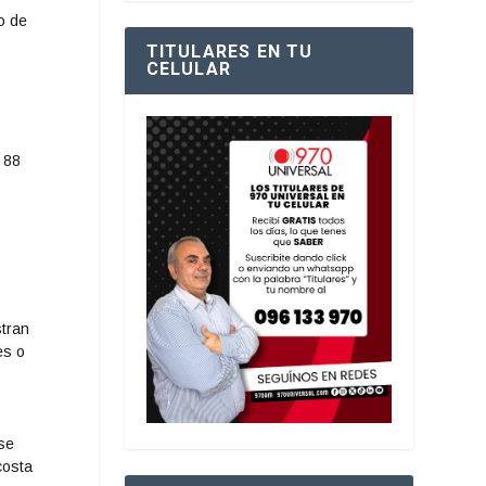
o de
TITULARES EN TU
CELULAR
o
 88
stran
es o
 se
costa