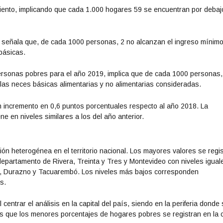
 ciento, implicando que cada 1.000 hogares 59 se encuentran por debaj
as señala que, de cada 1000 personas, 2 no alcanzan el ingreso mínim
básicas.
 personas pobres para el año 2019, implica que de cada 1000 personas,
 las neces básicas alimentarias y no alimentarias consideradas.
n incremento en 0,6 puntos porcentuales respecto al año 2018. La
ne en niveles similares a los del año anterior.
ión heterogénea en el territorio nacional. Los mayores valores se regi
 departamento de Rivera, Treinta y Tres y Montevideo con niveles igual
go, Durazno y Tacuarembó. Los niveles más bajos corresponden
s.
centrar el análisis en la capital del país, siendo en la periferia donde
as que los menores porcentajes de hogares pobres se registran en la 