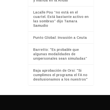
y manda en la Anual
Lacalle Pou “no está en el
cuartel. Está bastante activo en
las sombras” dijo Tamara
Samudio
Punto Global: Invasión a Ceuta
Barretto: "Es probable que
algunas modalidades de
unipersonales sean simuladas”
Baja aprobación de Orsi: "Si
cumplimos el programa el FA no
desilusionamos a los nuestros"