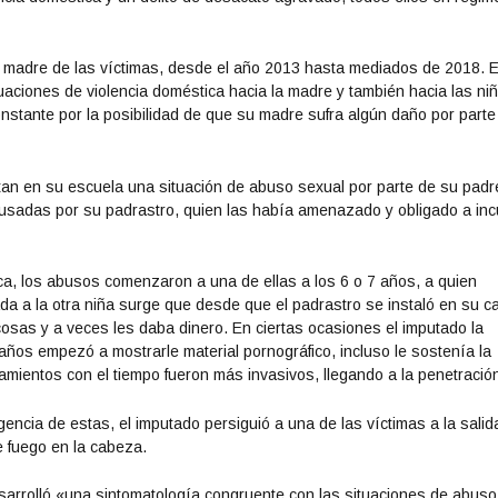
a madre de las víctimas, desde el año 2013 hasta mediados de 2018. E
uaciones de violencia doméstica hacia la madre y también hacia las ni
onstante por la posibilidad de que su madre sufra algún daño por parte
tan en su escuela una situación de abuso sexual por parte de su padr
usadas por su padrastro, quien las había amenazado y obligado a inc
ica, los abusos comenzaron a una de ellas a los 6 o 7 años, a quien
zada a la otra niña surge que desde que el padrastro se instaló en su c
osas y a veces les daba dinero. En ciertas ocasiones el imputado la
ños empezó a mostrarle material pornográfico, incluso le sostenía la
amientos con el tiempo fueron más invasivos, llegando a la penetració
encia de estas, el imputado persiguió a una de las víctimas a la salid
 fuego en la cabeza.
esarrolló «una sintomatología congruente con las situaciones de abuso