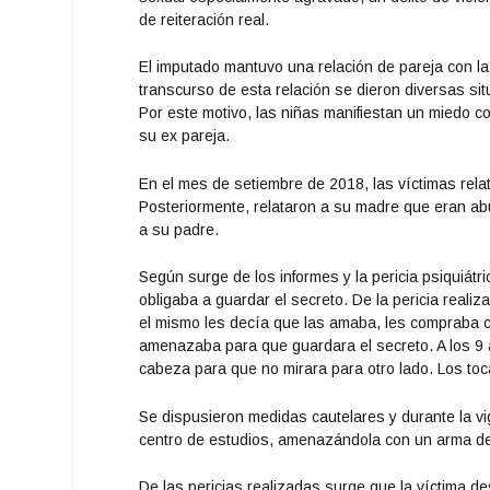
de reiteración real.
El imputado mantuvo una relación de pareja con l
transcurso de esta relación se dieron diversas sit
Por este motivo, las niñas manifiestan un miedo c
su ex pareja.
En el mes de setiembre de 2018, las víctimas rela
Posteriormente, relataron a su madre que eran ab
a su padre.
Según surge de los informes y la pericia psiquiátr
obligaba a guardar el secreto. De la pericia reali
el mismo les decía que las amaba, les compraba c
amenazaba para que guardara el secreto. A los 9 a
cabeza para que no mirara para otro lado. Los toc
Se dispusieron medidas cautelares y durante la vig
centro de estudios, amenazándola con un arma de
De las pericias realizadas surge que la víctima d