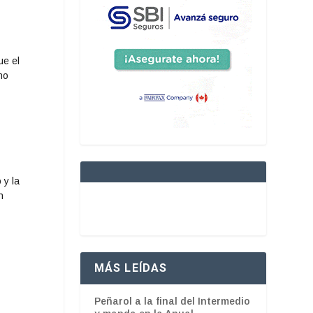
ue el
no
 y la
n
MÁS LEÍDAS
Peñarol a la final del Intermedio