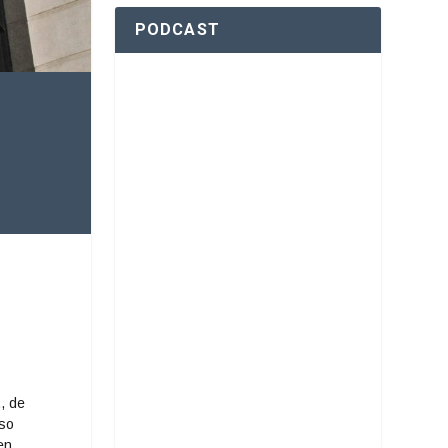
PODCAST
, de
uso
en