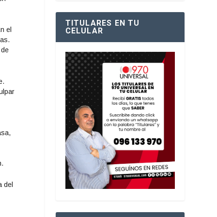
TITULARES EN TU
n el
CELULAR
ñas.
 de
e.
ulpar
asa,
n.
a del