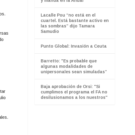
y manda en la Anual
os.
Lacalle Pou “no está en el
cuartel. Está bastante activo en
las sombras” dijo Tamara
Samudio
ersas
do
Punto Global: Invasión a Ceuta
Barretto: "Es probable que
algunas modalidades de
unipersonales sean simuladas”
Baja aprobación de Orsi: "Si
tar
cumplimos el programa el FA no
desilusionamos a los nuestros"
lio
ales.