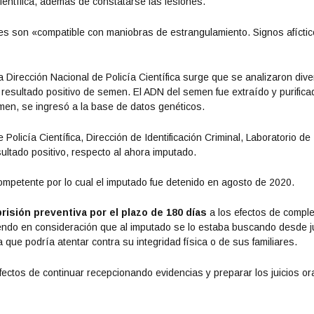
ientífica, además de constatarse las lesiones.
nes son «compatible con maniobras de estrangulamiento. Signos afíctic
la Dirección Nacional de Policía Científica surge que se analizaron div
 resultado positivo de semen. El ADN del semen fue extraído y purifica
emen, se ingresó a la base de datos genéticos.
Policía Científica, Dirección de Identificación Criminal, Laboratorio de
ltado positivo, respecto al ahora imputado.
ompetente por lo cual el imputado fue detenido en agosto de 2020.
risión preventiva por el plazo de 180 días
a los efectos de comple
niendo en consideración que al imputado se lo estaba buscando desde ju
a que podría atentar contra su integridad física o de sus familiares.
fectos de continuar recepcionando evidencias y preparar los juicios or