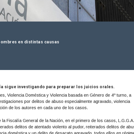
 hombres en distintas causas
a sigue investigando para preparar los juicios orales.
les, Violencia Doméstica y Violencia basada en Género de 4º turno, a
investigaciones por delitos de abuso especialmente agravado, violencia
ción de los autores en cada uno de los casos.
la Fiscalía General de la Nación, en el primero de los casos, L.G.G.A.
erados delitos de atentado violento al pudor, reiterados delitos de ab
ncia doméstica y un delito de desacato agravado, todos ellos en régim