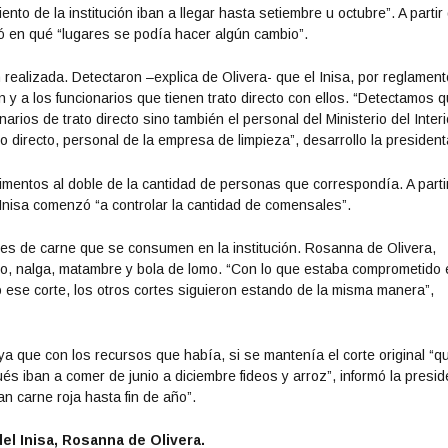
ento de la institución iban a llegar hasta setiembre u octubre”. A partir
luó en qué “lugares se podía hacer algún cambio”.
realizada. Detectaron –explica de Olivera- que el Inisa, por reglament
 y a los funcionarios que tienen trato directo con ellos. “Detectamos 
rios de trato directo sino también el personal del Ministerio del Interi
to directo, personal de la empresa de limpieza”, desarrollo la president
limentos al doble de la cantidad de personas que correspondía. A parti
 Inisa comenzó “a controlar la cantidad de comensales”.
tes de carne que se consumen en la institución. Rosanna de Olivera,
, nalga, matambre y bola de lomo. “Con lo que estaba comprometido 
o ese corte, los otros cortes siguieron estando de la misma manera”,
ya que con los recursos que había, si se mantenía el corte original “q
ués iban a comer de junio a diciembre fideos y arroz”, informó la presid
an carne roja hasta fin de año”.
el Inisa, Rosanna de Olivera.