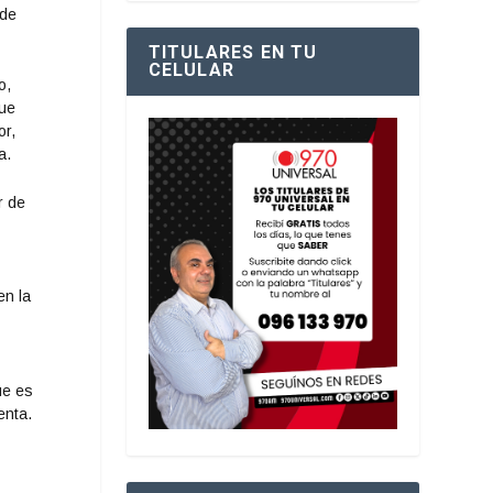
 de
TITULARES EN TU
CELULAR
o,
que
or,
a.
r de
en la
ue es
enta.