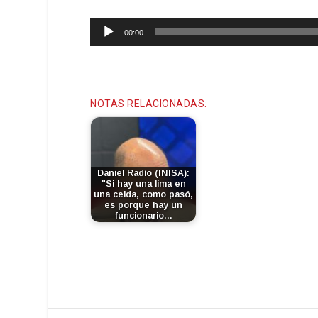
Reproductor
00:00
de
audio
NOTAS RELACIONADAS:
Daniel Radío (INISA):
"Si hay una lima en
una celda, como pasó,
es porque hay un
funcionario…