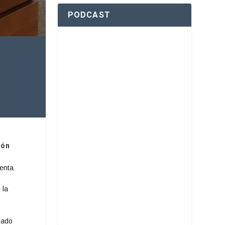
PODCAST
ión
denta
 la
iado