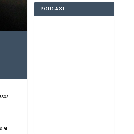
PODCAST
casos
s al