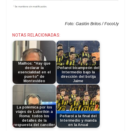
Foto: Gastón Britos / FocoUy
NOTAS RELACIONADAS:
Mailhos: "Hay que
declarar la
Peñarol bicampeón del
esencialidad en el
Intermedio bajo la
puerto" de
dirección del botija
Montevideo
Jaime
La polémica por los
viajes de Lubetkin a
Roma: todos los
Peñarol a la final del
detalles de la
Intermedio y manda
respuesta del canciller
en la Anual