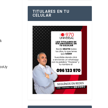
TITULARES EN TU
CELULAR
á
ocoUy