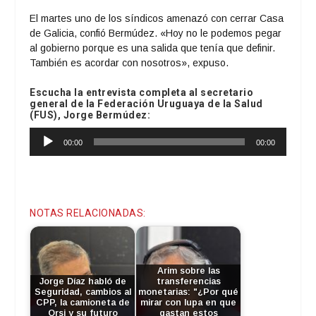
El martes uno de los síndicos amenazó con cerrar Casa
de Galicia, confió Bermúdez. «Hoy no le podemos pegar
al gobierno porque es una salida que tenía que definir.
También es acordar con nosotros», expuso.
Escucha la entrevista completa al secretario
general de la Federación Uruguaya de la Salud
(FUS), Jorge Bermúdez:
Reproductor
00:00
00:00
de
audio
NOTAS RELACIONADAS:
Arim sobre las
Jorge Díaz habló de
transferencias
Seguridad, cambios al
monetarias: "¿Por qué
CPP, la camioneta de
mirar con lupa en que
Orsi y su futuro
gastan estos