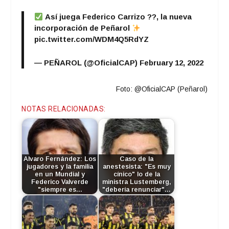
Así juega Federico Carrizo ??, la nueva
incorporación de Peñarol
pic.twitter.com/WDM4Q5RdYZ
— PEÑAROL (@OficialCAP)
February 12, 2022
Foto: @OficialCAP (Peñarol)
NOTAS RELACIONADAS:
Alvaro Fernández: Los
Caso de la
jugadores y la familia
anestesista: "Es muy
en un Mundial y
cínico" lo de la
Federico Valverde
ministra Lustemberg,
"siempre es…
"debería renunciar"…