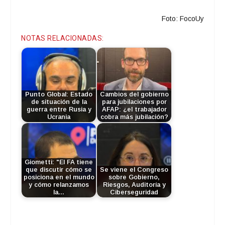
Foto: FocoUy
NOTAS RELACIONADAS:
Punto Global: Estado
Cambios del gobierno
de situación de la
para jubilaciones por
guerra entre Rusia y
AFAP: ¿el trabajador
Ucrania
cobra más jubilación?
Giometti: "El FA tiene
que discutir cómo se
Se viene el Congreso
posiciona en el mundo
sobre Gobierno,
y cómo relanzamos
Riesgos, Auditoría y
la…
Ciberseguridad