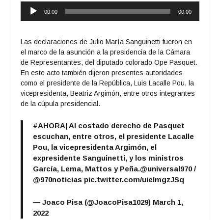
Reproductor
00:00
00:00
de
audio
Las declaraciones de Julio María Sanguinetti fueron en
el marco de la asunción a la presidencia de la Cámara
de Representantes, del diputado colorado Ope Pasquet.
En este acto también dijeron presentes autoridades
como el presidente de la República, Luis Lacalle Pou, la
vicepresidenta, Beatriz Argimón, entre otros integrantes
de la cúpula presidencial.
#AHORA
| Al costado derecho de Pasquet
escuchan, entre otros, el presidente Lacalle
Pou, la vicepresidenta Argimón, el
expresidente Sanguinetti, y los ministros
García, Lema, Mattos y Peña.
@universal970
/
@970noticias
pic.twitter.com/uieImgzJSq
— Joaco Pisa (@JoacoPisa1029)
March 1,
2022