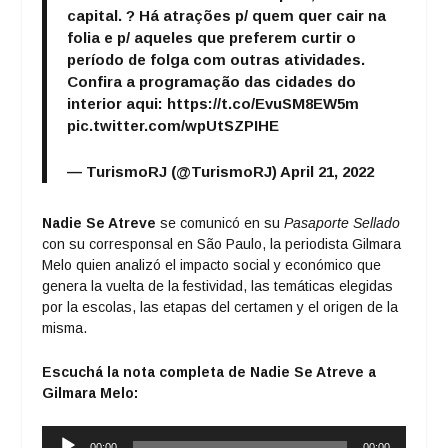
capital. ? Há atrações p/ quem quer cair na
folia e p/ aqueles que preferem curtir o
período de folga com outras atividades.
Confira a programação das cidades do
interior aqui:
https://t.co/EvuSM8EW5m
pic.twitter.com/wpUtSZPIHE
— TurismoRJ (@TurismoRJ)
April 21, 2022
Nadie Se Atreve
se comunicó en su
Pasaporte Sellado
con su corresponsal en São Paulo, la periodista Gilmara
Melo quien analizó el impacto social y económico que
genera la vuelta de la festividad, las temáticas elegidas
por la escolas, las etapas del certamen y el origen de la
misma.
Escuchá la nota completa de Nadie Se Atreve a
Gilmara Melo:
Reproductor
00:00
00:00