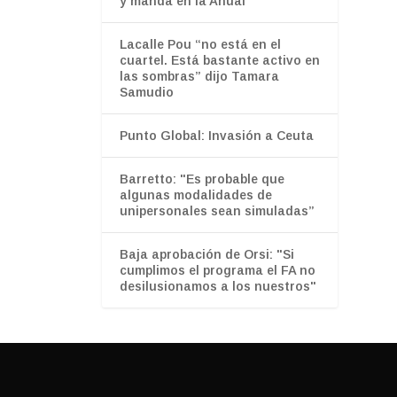
y manda en la Anual
Lacalle Pou “no está en el
cuartel. Está bastante activo en
las sombras” dijo Tamara
Samudio
Punto Global: Invasión a Ceuta
Barretto: "Es probable que
algunas modalidades de
unipersonales sean simuladas”
Baja aprobación de Orsi: "Si
cumplimos el programa el FA no
desilusionamos a los nuestros"