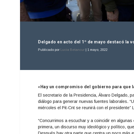
Delgado en acto del 1º de mayo destacó la v
Publicado por
Lucia Betancur
|
1 mayo, 2022
«Hay un compromiso del gobierno para que la
El secretario de la Presidencia, Álvaro Delgado, p
diálogo para generar nuevas fuentes laborales. “
miércoles el Pit-Cnt se reunirá con el presidente” Lu
“Concurrimos a escuchar y a coincidir en algunas
primera, un discurso muy ideológico y político, 
Después hay otra parte que centra un poco más en 