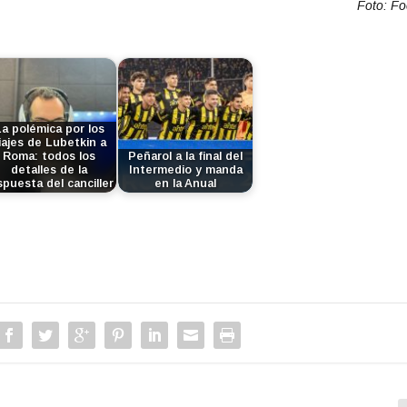
Foto: F
a
l
a
s
t
e
c
La polémica por los
iajes de Lubetkin a
l
Roma: todos los
Peñarol a la final del
a
detalles de la
Intermedio y manda
spuesta del canciller
en la Anual
s
d
e
f
l
e
c
h
a
a
r
r