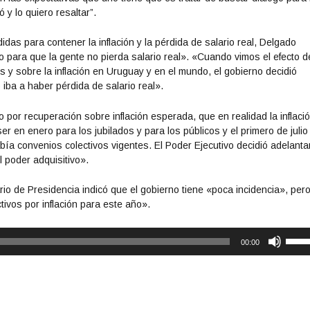
y lo quiero resaltar”.
das para contener la inflación y la pérdida de salario real, Delgado
para que la gente no pierda salario real». «Cuando vimos el efecto d
 y sobre la inflación en Uruguay y en el mundo, el gobierno decidió
 iba a haber pérdida de salario real».
 por recuperación sobre inflación esperada, que en realidad la inflaci
er en enero para los jubilados y para los públicos y el primero de julio
bía convenios colectivos vigentes. El Poder Ejecutivo decidió adelantar
 poder adquisitivo».
ario de Presidencia indicó que el gobierno tiene «poca incidencia», per
tivos por inflación para este año».
U
00:00
t
i
l
i
z