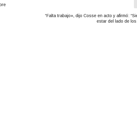
i
bre
b
a
“Falta trabajo», dijo Cosse en acto y afirmó: “
estar del lado de lo
/
a
b
a
j
o
p
a
r
a
a
u
m
e
n
t
a
r