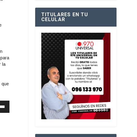
TITULARES EN TU
CELULAR
e
ón
 para
 la
o que