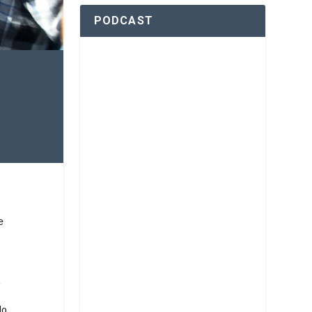
PODCAST
e
a
lo