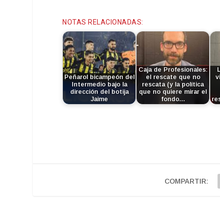
NOTAS RELACIONADAS:
Caja de Profesionales:
Peñarol bicampeón del
el rescate que no
v
Intermedio bajo la
rescata (y la política
dirección del botija
que no quiere mirar el
Jaime
fondo…
re
COMPARTIR: