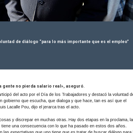
oluntad de diálogo “para lo más importante que es el empleo”
 gente no pierda salario real», aseguró.
articipó del acto por el Día de los Trabajadores y destacó la voluntad d
Un gobierno que escucha, que dialoga y que hace, tan es así que el
is Lacalle Pou, dijo el jerarca tras el acto.
 cosas y discrepar en muchas otras. Hay dos etapas en la proclama, l
que tiene una consecuencia con lo que ha pasado en estos dos años.
las expectativas que uno tiene que es tratar de buscar diálogo para 