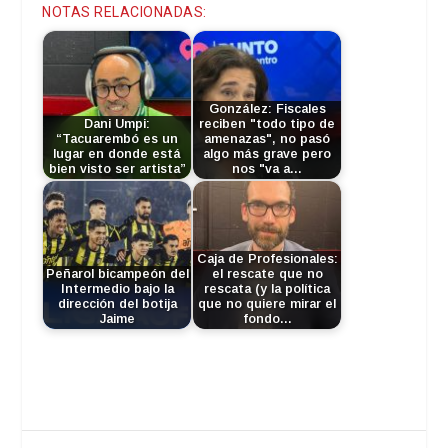
NOTAS RELACIONADAS:
González: Fiscales
Dani Umpi:
reciben "todo tipo de
“Tacuarembó es un
amenazas", no pasó
lugar en donde está
algo más grave pero
bien visto ser artista”
nos "va a…
Caja de Profesionales:
Peñarol bicampeón del
el rescate que no
Intermedio bajo la
rescata (y la política
dirección del botija
que no quiere mirar el
Jaime
fondo…