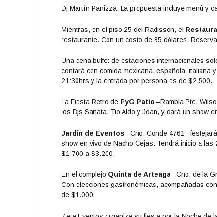
Dj Martín Panizza. La propuesta incluye menú y can
Mientras, en el piso 25 del Radisson, el
Restaura
restaurante. Con un costo de 85 dólares. Reserva
Una cena buffet de estaciones internacionales sol
contará con comida mexicana, española, italiana y 
21:30hrs y la entrada por persona es de $2.500.
La Fiesta Retro de
PyG Patio
–Rambla Pte. Wilson
los Djs Sanata, Tio Aldo y Joan, y dará un show en
Jardín de Eventos
–Cno. Conde 4761– festejará
show en vivo de Nacho Cejas. Tendrá inicio a las
$1.700 a $3.200.
En el complejo
Quinta de Arteaga
–Cno. de la Gra
Con elecciones gastronómicas, acompañadas con un
de $1.000.
Zeta Eventos organiza su fiesta por la Noche de l