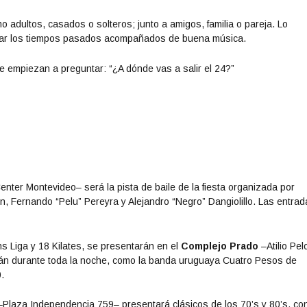
 adultos, casados o solteros; junto a amigos, familia o pareja. Lo
rdar los tiempos pasados acompañados de buena música.
 empiezan a preguntar: “¿A dónde vas a salir el 24?”
nter Montevideo– será la pista de baile de la fiesta organizada por
, Fernando “Pelu” Pereyra y Alejandro “Negro” Dangiolillo. Las entra
 Liga y 18 Kilates, se presentarán en el
Complejo Prado
–Atilio Pel
rán durante toda la noche, como la banda uruguaya Cuatro Pesos de
.
Plaza Independencia 759– presentará clásicos de los 70’s y 80’s, con