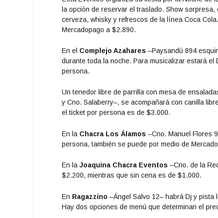
la opción de reservar el traslado. Show sorpresa, c
cerveza, whisky y refrescos de la línea Coca Cola
Mercadopago a $2.890.
En el
Complejo Azahares
–Paysandú 894 esquina 
durante toda la noche. Para musicalizar estará el 
persona.
Un tenedor libre de parrilla con mesa de ensalad
y Cno. Salaberry–, se acompañará con canilla li
el ticket por persona es de $3.000.
En la
Chacra Los Álamos
–Cno. Manuel Flores 90
persona, también se puede por medio de
Mercado
En la
Joaquina Chacra Eventos
–Cno. de la Red
$2.200, mientras que sin cena es de $1.000.
En
Ragazzino
–Ángel Salvo 12– habrá Dj y pista le
Hay
dos opciones de menú
que determinan el prec