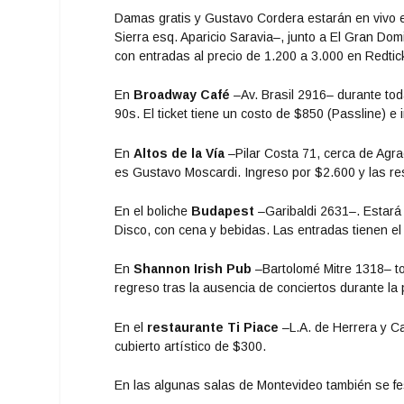
Damas gratis y Gustavo Cordera estarán en vivo 
Sierra esq. Aparicio Saravia–, junto a El Gran Dom
con entradas al precio de 1.200 a 3.000 en Redtic
En
Broadway Café
–Av. Brasil 2916– durante tod
90s. El ticket tiene un costo de $850 (Passline) e
En
Altos de la Vía
–Pilar Costa 71, cerca de Agrac
es Gustavo Moscardi. Ingreso por $2.600 y las re
En el boliche
Budapest
–Garibaldi 2631–. Estará
Disco, con cena y bebidas. Las entradas tienen el
En
Shannon Irish Pub
–Bartolomé Mitre 1318– to
regreso tras la ausencia de conciertos durante l
En el
restaurante Ti Piace
–L.A. de Herrera y Ca
cubierto artístico de $300.
En las algunas salas de Montevideo también se fes