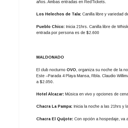
años. Ambas entradas en RedTickets.
Los Helechos de Tala:
Canilla libre y variedad d
Pueblo Chico:
Inicia 21hrs. Canilla libre de Whis
entrada por persona es de $2.600
MALDONADO
El club nocturno
OVO
, organiza su noche de la n
Este –Parada 4 Playa Mansa, Rbla. Claudio Willima
a $2.050.
Hotel Alcazar:
Música en vivo y opciones de cena
Chacra La Pampa:
Inicia la noche a las 21hrs y 
Chacra El Quijote:
Con opción a hospedaje, va a 