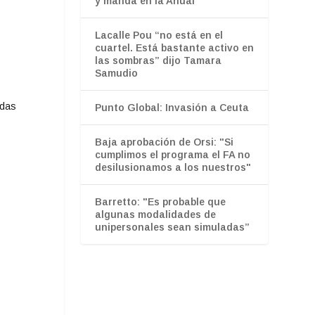
y manda en la Anual
Lacalle Pou “no está en el
cuartel. Está bastante activo en
las sombras” dijo Tamara
Samudio
adas
Punto Global: Invasión a Ceuta
Baja aprobación de Orsi: "Si
cumplimos el programa el FA no
desilusionamos a los nuestros"
Barretto: "Es probable que
algunas modalidades de
unipersonales sean simuladas”