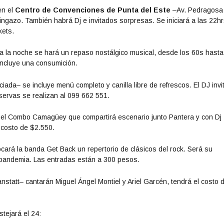
en el
Centro de Convenciones de Punta del Este
–Av. Pedragosa
ingazo. También habrá Dj e invitados sorpresas. Se iniciará a las 22hr
kets.
a la noche se hará un repaso nostálgico musical, desde los 60s hasta
 incluye una consumición.
iada– se incluye menú completo y canilla libre de refrescos. El DJ invi
servas se realizan al 099 662 551.
 el Combo Camagüey que compartirá escenario junto Pantera y con Dj
 costo de $2.550.
cará la banda Get Back un repertorio de clásicos del rock. Será su
a pandemia. Las entradas están a 300 pesos.
nstatt– cantarán Miguel Ángel Montiel y Ariel Garcén, tendrá el costo d
tejará el 24: