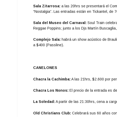
Sala Zitarrosa:
a las 20hrs se presentará el Co
“Nostalgia”. Las entradas están en Tickantel, de 
Sala del Museo del Carnaval:
Soul Train celebr
Reggae Poppins; junto a los Djs Martín Buscaglia,
Complejo Sala:
habrá un show acústico de Brauli
a $400 (Passline).
CANELONES
Chacra la Cachimba:
A las 21hrs, $2.600 por pe
Chacra Los Nonos:
El precio de la entrada es de
La Soledad:
A partir de las 21:30hrs, cena a car
Old Christians Club:
Celebrará sus 60 años con