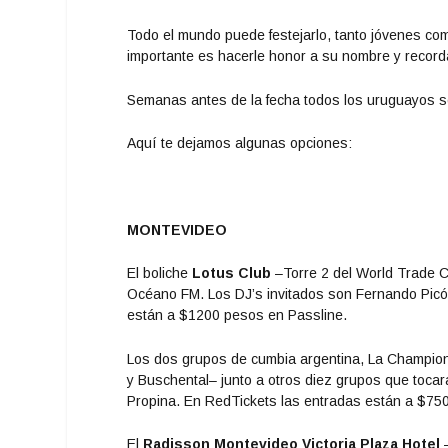
Todo el mundo puede festejarlo, tanto jóvenes como
importante es hacerle honor a su nombre y reco
Semanas antes de la fecha todos los uruguayos se
Aquí te dejamos algunas opciones:
MONTEVIDEO
El boliche
Lotus Club
–Torre 2 del World Trade Ce
Océano FM. Los DJ’s invitados son Fernando Picón
están a $1200 pesos en Passline.
Los dos grupos de cumbia argentina, La Champions
y Buschental– junto a otros diez grupos que toca
Propina. En RedTickets las entradas están a $750
El
Radisson Montevideo Victoria Plaza Hotel
–