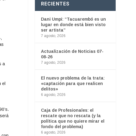
RECIENTES
Dani Umpi: “Tacuarembó es un
lugar en donde está bien visto
ser artista”
7 agosto, 2026
,
as
Actualización de Noticias 07-
08-26
7 agosto, 2026
s a
El nuevo problema de la trata:
 el
«captación para que realicen
delitos»
6 agosto, 2026
90’s.
Caja de Profesionales: el
rescate que no rescata (y la
 será
política que no quiere mirar el
fondo del problema)
6 agosto, 2026
a con