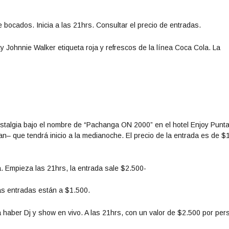
e bocados. Inicia a las 21hrs.
Consultar el precio de entradas
.
ky Johnnie Walker etiqueta roja y refrescos de la línea Coca Cola. La
ostalgia bajo el nombre de “Pachanga ON 2000” en el hotel Enjoy Punta
n– que tendrá inicio a la medianoche. El precio de la entrada es de $
. Empieza las 21hrs, la entrada sale $2.500-
las entradas están a $1.500.
haber Dj y show en vivo. A las 21hrs, con un valor de $2.500 por per