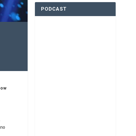
PODCAST
how
e
uno