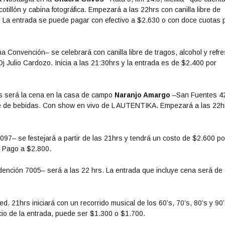
otillón y cabina fotográfica. Empezará a las 22hrs con canilla libre de
. La entrada se puede pagar con efectivo a $2.630 o con doce cuotas 
Convención– se celebrará con canilla libre de tragos, alcohol y refr
Dj Julio Cardozo. Inicia a las 21:30hrs y la entrada es de $2.400 por
as será la cena en la casa de campo
Naranjo Amargo
–San Fuentes 4
bre de bebidas. Con show en vivo de L AUTENTIKA. Empezará a las 22h
97– se festejará a partir de las 21hrs y tendrá un costo de $2.600 po
 Pago a $2.800
.
ención 7005– será a las 22 hrs. La entrada que incluye cena será de
d. 21hrs iniciará con un recorrido musical de los 60’s, 70’s, 80’s y 90’
io de la entrada, puede ser $1.300 o $1.700.