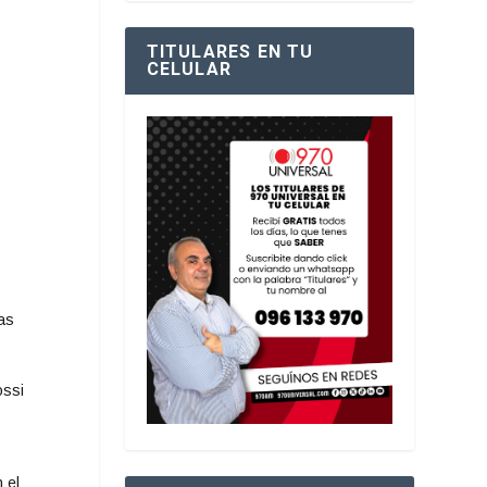
TITULARES EN TU
CELULAR
das
ossi
 el