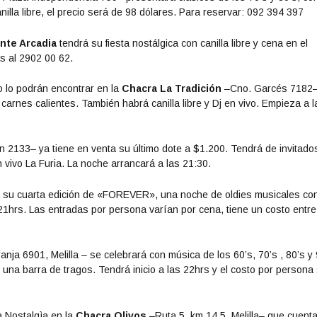
illa libre, el precio será de 98 dólares. Para reservar: 092 394 397
nte Arcadia
tendrá su fiesta nostálgica con canilla libre y cena en el
s al 2902 00 62.
o lo podrán encontrar en la
Chacra La Tradición
–Cno. Garcés 7182–
carnes calientes. También habrá canilla libre y Dj en vivo. Empieza a l
 2133– ya tiene en venta su último dote a $1.200. Tendrá de invitado
 vivo La Furia. La noche arrancará a las 21:30.
 su cuarta edición de «FOREVER», una noche de oldies musicales con
 21hrs. Las entradas por persona
varían por cena
, tiene un costo entre
nja 6901, Melilla – se celebrará con música de los 60’s, 70’s , 80’s y 
a barra de tragos. Tendrá inicio a las 22hrs y el costo por persona
a Nostalgìa en la
Chacra Olivos
–Ruta 5, km 14.5, Melilla– que cuent