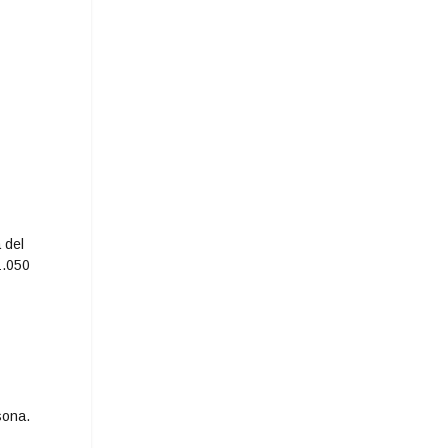
 del
1.050
sona.