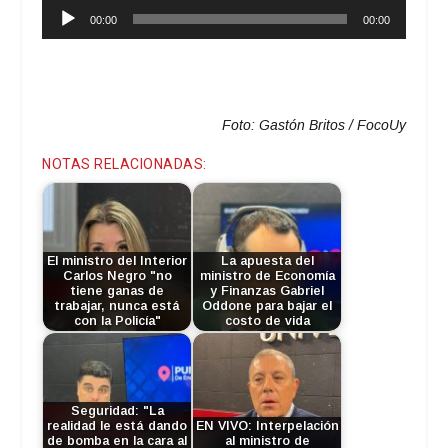
Reproductor
00:00
00:00
de
audio
Foto: Gastón Britos / FocoUy
NOTAS RELACIONADAS:
El ministro del Interior
La apuesta del
Carlos Negro "no
ministro de Economía
tiene ganas de
y Finanzas Gabriel
trabajar, nunca está
Oddone para bajar el
con la Policía"
costo de vida
Seguridad: "La
realidad le está dando
EN VIVO: Interpelación
de bomba en la cara al
al ministro de