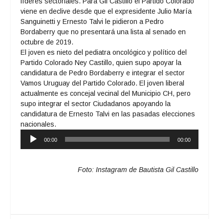
líderes sectoriales. Para Gil Castillo el Partido Colorado
viene en declive desde que el expresidente Julio María
Sanguinetti y Ernesto Talvi le pidieron a Pedro
Bordaberry que no presentará una lista al senado en
octubre de 2019.
El joven es nieto del pediatra oncológico y político del
Partido Colorado Ney Castillo, quien supo apoyar la
candidatura de Pedro Bordaberry e integrar el sector
Vamos Uruguay del Partido Colorado. El joven liberal
actualmente es concejal vecinal del Municipio CH, pero
supo integrar el sector Ciudadanos apoyando la
candidatura de Ernesto Talvi en las pasadas elecciones
nacionales.
Reproductor
00:00
00:00
de
audio
Foto: Instagram de Bautista Gil Castillo