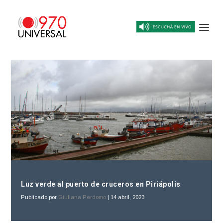
Luz verde al puerto de cruceros en Piriápolis
Publicado por
Giuliana Perdomo
|
14 abril, 2023