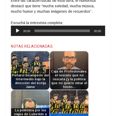
Entre las características de esta obra, el humorista
destacó que tiene “mucha soledad, mucha música,
mucho humor y muchas imágenes de recuerdos”.
Escuchá la entrevista completa:
Reproductor
00:00
00:00
de
audio
NOTAS RELACIONADAS:
Caja de Profesionales:
Peñarol bicampeón del
el rescate que no
Intermedio bajo la
rescata (y la política
dirección del botija
que no quiere mirar el
Jaime
fondo…
La polémica por los
viajes de Lubetkin a