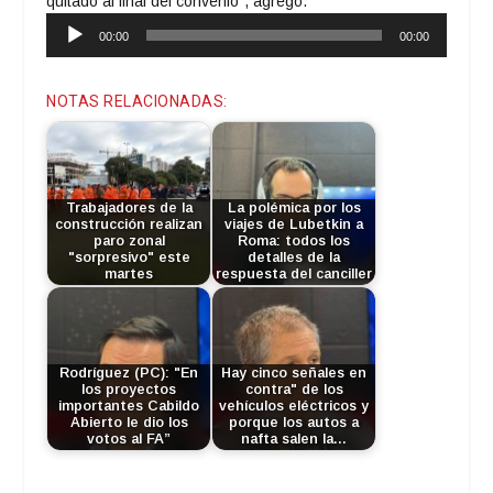
quitado al final del convenio”, agregó.
Reproductor
00:00
00:00
de
audio
NOTAS RELACIONADAS:
Trabajadores de la
La polémica por los
construcción realizan
viajes de Lubetkin a
paro zonal
Roma: todos los
"sorpresivo" este
detalles de la
martes
respuesta del canciller
Rodríguez (PC): "En
Hay cinco señales en
los proyectos
contra" de los
importantes Cabildo
vehículos eléctricos y
Abierto le dio los
porque los autos a
votos al FA”
nafta salen la…