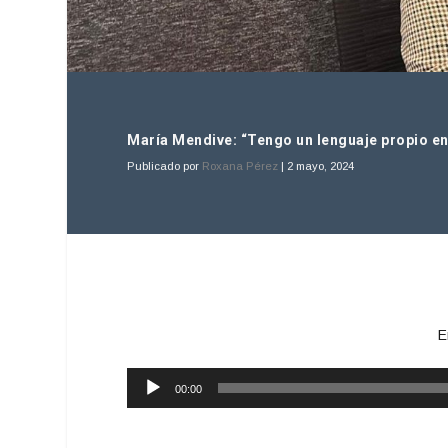
María Mendive: “Tengo un lenguaje propio en
Publicado por
Roxana Pérez
|
2 mayo, 2024
E
Reproductor
00:00
de
audio