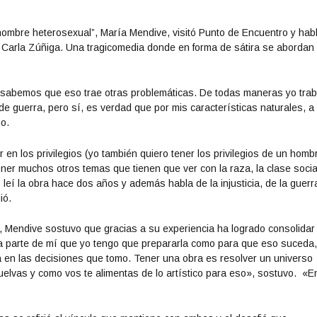
i
z
 hombre heterosexual”, María Mendive, visitó Punto de Encuentro y hab
a
, Carla Zúñiga. Una tragicomedia donde en forma de sátira se abordan
l
a
s
e sabemos que eso trae otras problemáticas. De todas maneras yo trab
t
de guerra, pero sí, es verdad que por mis características naturales, a
e
jo.
c
l
r en los privilegios (yo también quiero tener los privilegios de un homb
a
ner muchos otros temas que tienen que ver con la raza, la clase social
s
 leí la obra hace dos años y además habla de la injusticia, de la guer
d
ió.
e
f
a, Mendive sostuvo que gracias a su experiencia ha logrado consolidar
l
na parte de mí que yo tengo que prepararla como para que eso suceda
e
ca en las decisiones que tomo. Tener una obra es resolver un universo
c
uelvas y como vos te alimentas de lo artístico para eso», sostuvo. «En
h
a
a