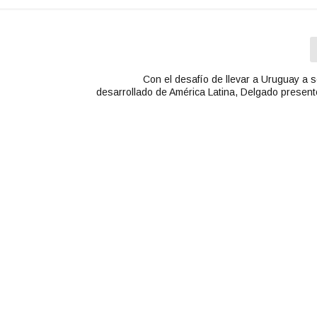
r
o
d
i
s
Con el desafío de llevar a Uruguay a s
m
desarrollado de América Latina, Delgado presen
i
n
u
i
r
e
l
v
o
l
u
m
e
n
.