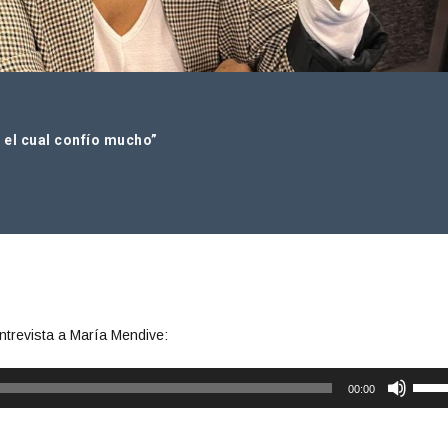
 el cual confío mucho”
ntrevista a María Mendive:
U
00:00
t
i
l