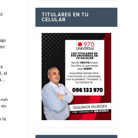
ló
TITULARES EN TU
CELULAR
ajo
 mí
re
, el
ra…
 «un
, en
 la