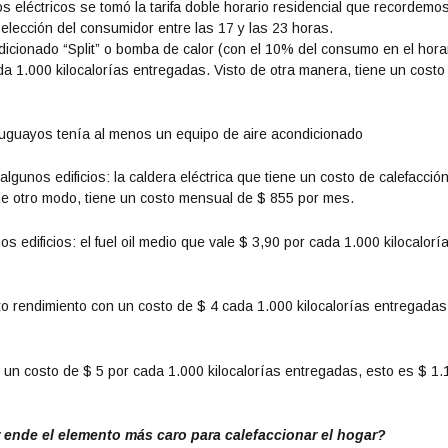
 eléctricos se tomó la tarifa doble horario residencial que recordemo
r
elección del consumidor entre las 17 y las 23 horas.
o
cionado “Split” o bomba de calor (con el 10% del consumo en el hora
d
da 1.000 kilocalorías entregadas. Visto de otra manera, tiene un costo
i
s
m
uguayos tenía al menos un equipo de aire acondicionado
i
n
gunos edificios: la caldera eléctrica que tiene un costo de calefacció
u
 de otro modo, tiene un costo mensual de $ 855 por mes.
i
r
os edificios: el fuel oil medio que vale $ 3,90 por cada 1.000 kilocalorí
e
l
v
lto rendimiento con un costo de $ 4 cada 1.000 kilocalorías entregadas
o
l
u
on un costo de $ 5 por cada 1.000 kilocalorías entregadas, esto es $ 1
m
e
n
r ende el elemento más caro para calefaccionar el hogar?
.