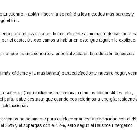
i
z
 Encuentro, Fabián Tiscornia se refirió a los métodos más baratos y
a
gó el frío.
l
a
omento para analizar qué es lo más eficiente al momento de calefaccion
s
o por el costo. De eso vamos a hablar en este Que alguien lo explique.
t
e
ería, que es una consultora especializada en la reducción de costos
c
l
a
la más eficiente y la más barata) para calefaccionar nuestro hogar, ve
s
d
e
esidencial (aquí incluimos la eléctrica, como los combustibles, etc.,
f
el país. Cabe destacar que cuando nos referimos a energía residencia
l
calefaccionar.
e
c
recordemos no solamente para calefaccionar, es la electricidad con el 4
h
n el 35% y el supergas con el 12%, esto según el Balance Energético
a
a