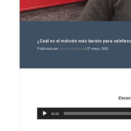
¿Cuál es el método más barato para calefacc
Publicado por
Ignacio Barboza
|
27 mayo, 2025
Escuc
Reproductor
00:00
de
audio