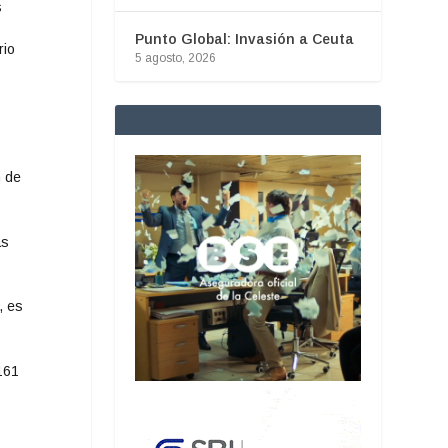
s
Punto Global: Invasión a Ceuta
rio
5 agosto, 2026
n de
as
, es
.161