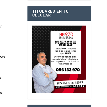
TITULARES EN TU
CELULAR
ar
amos
l,
9%