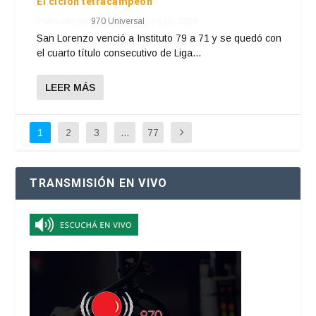
El ciclón tetracampeón
Publicado por
970 Universal
|
5 julio, 2019
San Lorenzo venció a Instituto 79 a 71 y se quedó con
el cuarto título consecutivo de Liga...
LEER MÁS
1
2
3
…
77
TRANSMISIÓN EN VIVO