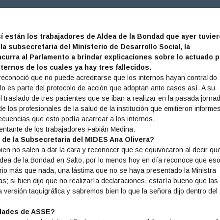
í están los trabajadores de Aldea de la Bondad que ayer tuvie
la subsecretaria del Ministerio de Desarrollo Social, la
curra al Parlamento a brindar explicaciones sobre lo actuado p
ternos de los cuales ya hay tres fallecidos.
a reconoció que no puede acreditarse que los internos hayan contraído
rlo es parte del protocolo de acción que adoptan ante casos así. A su
el traslado de tres pacientes que se iban a realizar en la pasada jorna
 los profesionales de la salud de la institución que emitieron informe
ecuencias que esto podía acarrear a los internos.
entante de los trabajadores Fabián Medina.
s de la Subsecretaria del MIDES Ana Olivera?
bien no salen a dar la cara y reconocer que se equivocaron al decir qu
Aldea de la Bondad en Salto, por lo menos hoy en día reconoce que es
ario más que nada, una lástima que no se haya presentado la Ministra
as; si bien dijo que no realizaría declaraciones, estaría bueno que las
a versión taquigráfica y sabremos bien lo que la señora dijo dentro del
idades de ASSE?