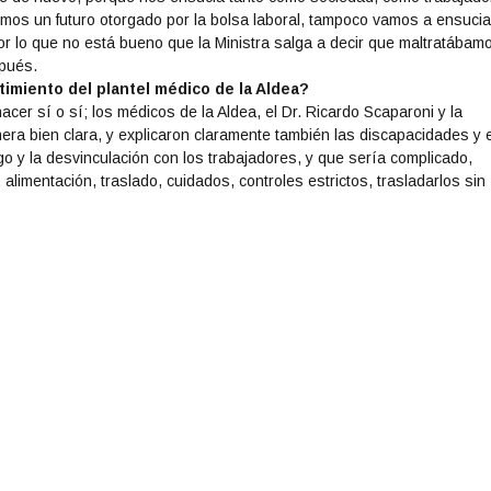
nemos un futuro otorgado por la bolsa laboral, tampoco vamos a ensuci
por lo que no está bueno que la Ministra salga a decir que maltratábam
spués.
imiento del plantel médico de la Aldea?
acer sí o sí; los médicos de la Aldea, el Dr. Ricardo Scaparoni y la
anera bien clara, y explicaron claramente también las discapacidades y e
go y la desvinculación con los trabajadores, y que sería complicado,
 alimentación, traslado, cuidados, controles estrictos, trasladarlos sin