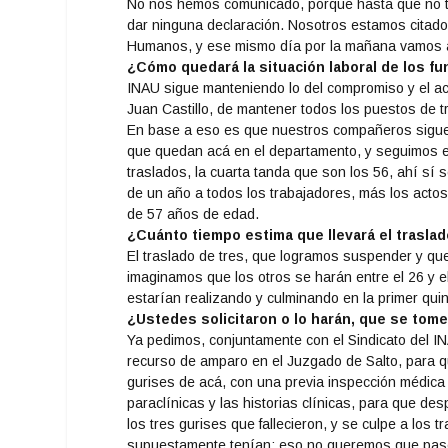
No nos hemos comunicado, porque hasta que no tra
dar ninguna declaración. Nosotros estamos citado
Humanos, y ese mismo día por la mañana vamos a s
¿Cómo quedará la situación laboral de los fu
INAU sigue manteniendo lo del compromiso y el ac
Juan Castillo, de mantener todos los puestos de tr
En base a eso es que nuestros compañeros sigue
que quedan acá en el departamento, y seguimos e
traslados, la cuarta tanda que son los 56, ahí sí
de un año a todos los trabajadores, más los acto
de 57 años de edad.
¿Cuánto tiempo estima que llevará el traslad
El traslado de tres, que logramos suspender y que
imaginamos que los otros se harán entre el 26 y el
estarían realizando y culminando en la primer qui
¿Ustedes solicitaron o lo harán, que se tome
Ya pedimos, conjuntamente con el Sindicato del I
recurso de amparo en el Juzgado de Salto, para 
gurises de acá, con una previa inspección médica
paraclínicas y las historias clínicas, para que des
los tres gurises que fallecieron, y se culpe a los t
supuestamente tenían; eso no queremos que pase