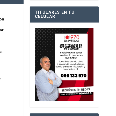
TITULARES EN TU
CELULAR
ron
or
da.
s
e
o