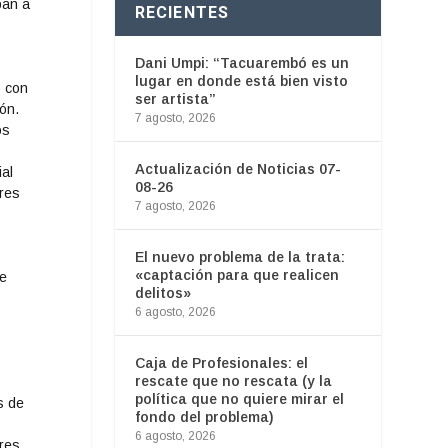
ban a
RECIENTES
Dani Umpi: “Tacuarembó es un
lugar en donde está bien visto
) con
ser artista”
ión.
7 agosto, 2026
os
Actualización de Noticias 07-
ial
08-26
ores
7 agosto, 2026
El nuevo problema de la trata:
«captación para que realicen
se
delitos»
6 agosto, 2026
Caja de Profesionales: el
rescate que no rescata (y la
política que no quiere mirar el
s de
fondo del problema)
6 agosto, 2026
res