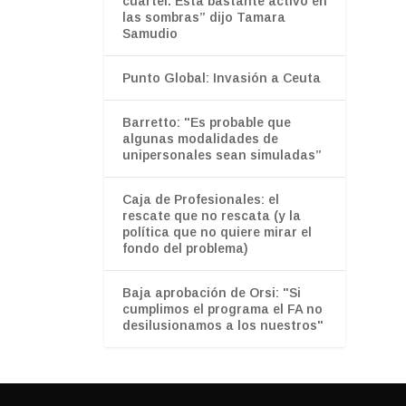
cuartel. Está bastante activo en
las sombras” dijo Tamara
Samudio
Punto Global: Invasión a Ceuta
Barretto: "Es probable que
algunas modalidades de
unipersonales sean simuladas”
Caja de Profesionales: el
rescate que no rescata (y la
política que no quiere mirar el
fondo del problema)
Baja aprobación de Orsi: "Si
cumplimos el programa el FA no
desilusionamos a los nuestros"