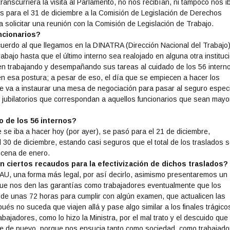
nscurriera la visita al Parlamento, no nos recibían, ni tampoco nos i
s para el 31 de diciembre a la Comisión de Legislación de Derechos
olicitar una reunión con la Comisión de Legislación de Trabajo.
ncionarios?
uerdo al que llegamos en la DINATRA (Dirección Nacional del Trabajo
abajo hasta que el último interno sea realojado en alguna otra instituc
n trabajando y desempañando sus tareas al cuidado de los 56 intern
n esa postura; a pesar de eso, el día que se empiecen a hacer los
 se va a instaurar una mesa de negociación para pasar al seguro espec
s jubilatorios que correspondan a aquellos funcionarios que sean may
o de los 56 internos?
 se iba a hacer hoy (por ayer), se pasó para el 21 de diciembre,
 30 de diciembre, estando casi seguros que el total de los traslados 
ncena de enero.
n ciertos recaudos para la efectivización de dichos traslados?
NAU, una forma más legal, por así decirlo, asimismo presentaremos un
que nos den las garantías como trabajadores eventualmente que los
 de unas 72 horas para cumplir con algún examen, que actualicen las
pués no suceda que viajen allá y pase algo similar a los finales trágico
rabajadores, como lo hizo la Ministra, por el mal trato y el descuido que
 de nuevo, porque nos ensucia tanto como sociedad, como trabajado