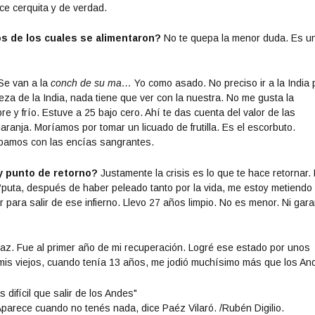
e cerquita y de verdad.
s de los cuales se alimentaron?
No te quepa la menor duda. Es un
Se van a la
conch de su ma…
Yo como asado. No preciso ir a la India 
reza de la India, nada tiene que ver con la nuestra. No me gusta la
 y frío. Estuve a 25 bajo cero. Ahí te das cuenta del valor de las
anja. Moríamos por tomar un licuado de frutilla. Es el escorbuto.
ábamos con las encías sangrantes.
y punto de retorno?
Justamente la crisis es lo que te hace retornar.
“puta, después de haber peleado tanto por la vida, me estoy metiendo
para salir de ese infierno. Llevo 27 años limpio. No es menor. Ni gara
az. Fue al primer año de mi recuperación. Logré ese estado por unos
 mis viejos, cuando tenía 13 años, me jodió muchísimo más que los An
Aparece cuando no tenés nada, dice Paéz Vilaró. /Rubén Digilio.