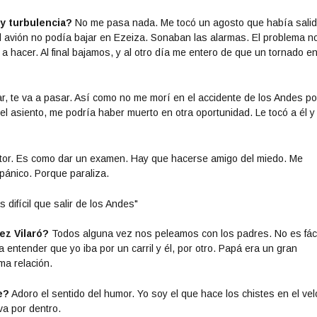
ay turbulencia?
No me pasa nada. Me tocó un agosto que había sali
l avión no podía bajar en Ezeiza. Sonaban las alarmas. El problema n
a hacer. Al final bajamos, y al otro día me entero de que un tornado e
, te va a pasar. Así como no me morí en el accidente de los Andes p
l asiento, me podría haber muerto en otra oportunidad. Le tocó a él y
tor. Es como dar un examen. Hay que hacerse amigo del miedo. Me
 pánico. Porque paraliza.
ez Vilaró?
Todos alguna vez nos peleamos con los padres. No es fáci
a entender que yo iba por un carril y él, por otro. Papá era un gran
ma relación.
e?
Adoro el sentido del humor. Yo soy el que hace los chistes en el velo
 va por dentro.