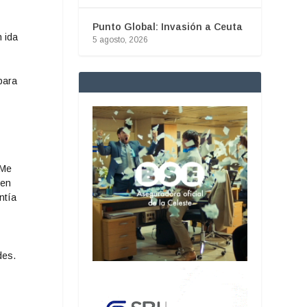
Punto Global: Invasión a Ceuta
 ida
5 agosto, 2026
para
 Me
 en
ntía
des.