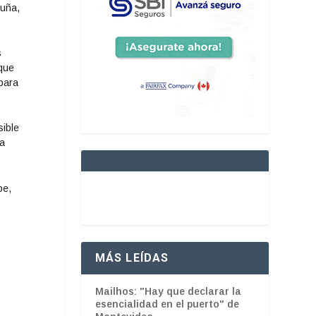
 uña,
s
rque
 para
ible
ta
be,
MÁS LEÍDAS
Mailhos: "Hay que declarar la
esencialidad en el puerto" de