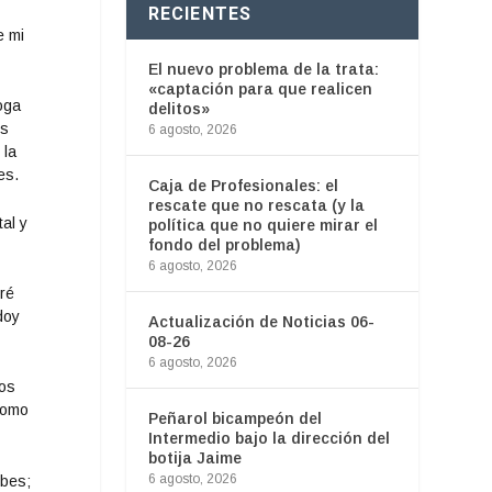
RECIENTES
e mi
El nuevo problema de la trata:
«captación para que realicen
oga
delitos»
es
6 agosto, 2026
 la
es.
Caja de Profesionales: el
rescate que no rescata (y la
al y
política que no quiere mirar el
fondo del problema)
6 agosto, 2026
ré
doy
Actualización de Noticias 06-
08-26
6 agosto, 2026
ios
como
Peñarol bicampeón del
Intermedio bajo la dirección del
botija Jaime
6 agosto, 2026
ubes;