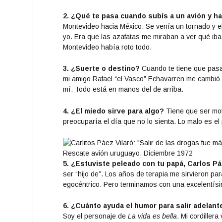
2. ¿Qué te pasa cuando subís a un avión y h
Montevideo hacia México. Se venía un tornado y e
yo. Era que las azafatas me miraban a ver qué iba 
Montevideo había roto todo.
3. ¿Suerte o destino?
Cuando te tiene que pasar
mi amigo Rafael “el Vasco” Echavarren me cambió e
mí. Todo está en manos del de arriba.
4. ¿El miedo sirve para algo?
Tiene que ser mo
preocuparía el día que no lo sienta. Lo malo es el
Rescate avión uruguayo. Diciembre 1972
5. ¿Estuviste peleado con tu papá, Carlos Pá
ser “hijo de”. Los años de terapia me sirvieron par
egocéntrico. Pero terminamos con una excelentísi
6. ¿Cuánto ayuda el humor para salir adelant
Soy el personaje de
La vida es bella
. Mi cordillera