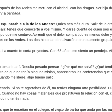
pués de los Andes me metí con el alcohol, con las drogas. Ser hijo d
rvía
pa’ nada
.
s equiparable a la de los Andes?
Quizá sea más dura. Salir de la dr
a salir, tenés que conocerte a vos mismo. Y darse cuenta de quién sos 
upo que me contuvo. Aprendí que el dolor compartido es menos dolor y
mos en los Andes. Las dos historias de salvación son netamente grupal
. La muerte te corta proyectos. Con 63 años, me siento un pendejo. Vit
 tomarlo así. Resulta pesado pensar: “¿Por qué me salvé? ¿Qué tend
enta de que no tenía ninguna misión, aparecieron las conferencias que 
uando me liberé, algo bueno salió.
sario. Si no te agarrabas de él, no tenías ninguna otra posibilidad. D
 Cuando no hay cosas materiales que prostituyen tu relación con él, 
ando no tenés nada.
 que te enseñan en el colegio, el viejito de barba que anda por las n