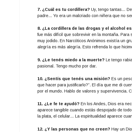
7. ¿Cuál es tu cordillera?
Uy, tengo tantas… Des
padre… Yo era un malcriado con niñera que no se
8. ¿La cordillera de las drogas y el alcohol e
fue más difícil que sobrevivir en la montaña. Par
muy jodido. En Narcóticos Anónimos existía un gr
alegría es más alegría. Esto refrenda lo que hici
9. ¿Le tenés miedo a la muerte?
Le tengo rabia
pasional. Tengo mucho por dar.
10. ¿Sentís que tenés una misión?
Es un peso
que hacer para justificarlo?”. El día que me di cu
por el mundo. Hablo de valores y supervivencia. C
11. ¿Le fe te ayudó?
En los Andes, Dios era nece
aparece tangible cuando estás despojado de todo.
la plata, el celular… La espiritualidad aparece cu
12. ¿Y las personas que no creen?
Hay un Dios