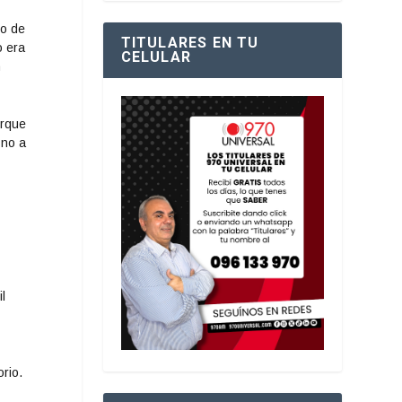
do de
TITULARES EN TU
o era
CELULAR
n
orque
 no a
l
rio.