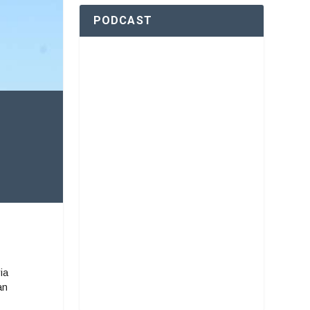
PODCAST
ia
an