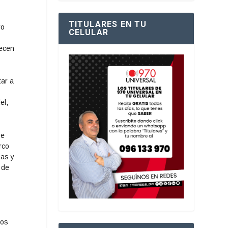
TITULARES EN TU
ro
CELULAR
recen
tar a
el,
se
rco
ñas y
 de
ños