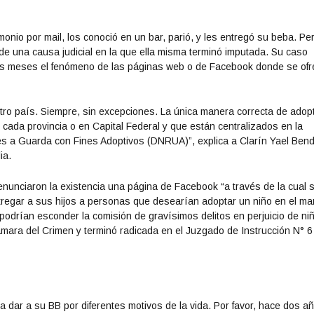
monio por mail, los conoció en un bar, parió, y les entregó su beba. Pe
 de una causa judicial en la que ella misma terminó imputada. Su caso
imos meses el fenómeno de las páginas web o de Facebook donde se of
stro país. Siempre, sin excepciones. La única manera correcta de adop
 cada provincia o en Capital Federal y que están centralizados en la
es a Guarda con Fines Adoptivos (DNRUA)”, explica a Clarín Yael Bend
ia.
unciaron la existencia una página de Facebook “a través de la cual 
regar a sus hijos a personas que desearían adoptar un niño en el ma
 podrían esconder la comisión de gravísimos delitos en perjuicio de ni
ámara del Crimen y terminó radicada en el Juzgado de Instrucción N° 6
 dar a su BB por diferentes motivos de la vida. Por favor, hace dos a