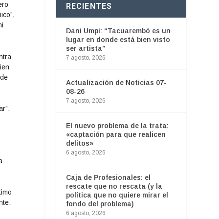
ero
RECIENTES
ico”,
mi
Dani Umpi: “Tacuarembó es un
lugar en donde está bien visto
ser artista”
ntra
7 agosto, 2026
uien
¿de
Actualización de Noticias 07-
08-26
7 agosto, 2026
ar”.
El nuevo problema de la trata:
«captación para que realicen
delitos»
6 agosto, 2026
a
Caja de Profesionales: el
rescate que no rescata (y la
timo
política que no quiere mirar el
nte.
fondo del problema)
6 agosto, 2026