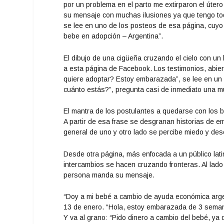
por un problema en el parto me extirparon el úter
su mensaje con muchas ilusiones ya que tengo tod
se lee en uno de los posteos de esa página, cuyo
bebe en adopción – Argentina”.
El dibujo de una cigüeña cruzando el cielo con un
a esta página de Facebook. Los testimonios, abierto
quiere adoptar? Estoy embarazada”, se lee en un
cuánto estás?”, pregunta casi de inmediato una m
El mantra de los postulantes a quedarse con los 
A partir de esa frase se desgranan historias de e
general de uno y otro lado se percibe miedo y de
Desde otra página, más enfocada a un público latin
intercambios se hacen cruzando fronteras. Al lad
persona manda su mensaje.
“Doy a mi bebé a cambio de ayuda económica argenti
13 de enero. “Hola, estoy embarazada de 3 semanas
Y va al grano: “Pido dinero a cambio del bebé, ya