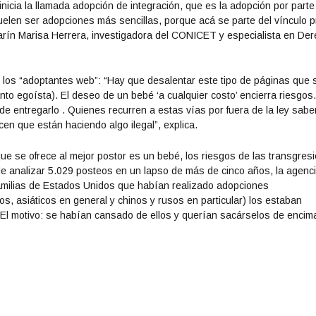
inicia la llamada adopción de integración, que es la adopción por parte
uelen ser adopciones más sencillas, porque acá se parte del vínculo p
 Clarín Marisa Herrera, investigadora del CONICET y especialista en De
los “adoptantes web”: “Hay que desalentar este tipo de páginas que 
to egoísta). El deseo de un bebé ‘a cualquier costo’ encierra riesgos
 de entregarlo . Quienes recurren a estas vías por fuera de la ley sabe
n que están haciendo algo ilegal”, explica.
ue se ofrece al mejor postor es un bebé, los riesgos de las transgres
e analizar 5.029 posteos en un lapso de más de cinco años, la agenc
amilias de Estados Unidos que habían realizado adopciones
os, asiáticos en general y chinos y rusos en particular) los estaban
 El motivo: se habían cansado de ellos y querían sacárselos de encim