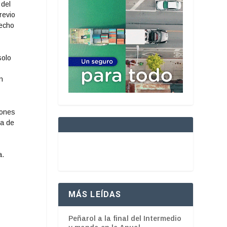
 del
revio
recho
solo
.
n
iones
ia de
a.
MÁS LEÍDAS
Peñarol a la final del Intermedio