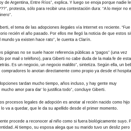
oy de Argentina, Entre Ríos”, explica. Y luego se enoja porque nadie l
??”, protesta, sólo para recibir una contestación dura: “A lo mejor no 
inero”.
erti, el tema de las adopciones ilegales vía Internet es reciente. “Fue
rio recién el año pasado. Por ellos me llegó la noticia de que estos si
 mundo ya existen hace rato”, le cuenta a Clarín.
es páginas no se suele hacer referencia públicas a “pagos” (una vez
do por mail o teléfono), para Giberti no cabe duda de la mala fe de est
trás. Es un negocio, un negocio maldito”, sintetiza. Según ella, un be
 compradores lo anotan directamente como propio ya desde el hospita
dopciones tardan mucho tiempo, años incluso, y hay gente muy
ucho amor para dar’ lo justifica todo”, concluye Giberti.
s procesos legales de adopción es anotar al recién nacido como hijo
 lo va a quedar, que le da su apellido desde el primer momento.
mente procede a reconocer al niño como si fuera biológicamente suyo. 
dentidad. Al tiempo, su esposa alega que su marido tuvo un desliz pero