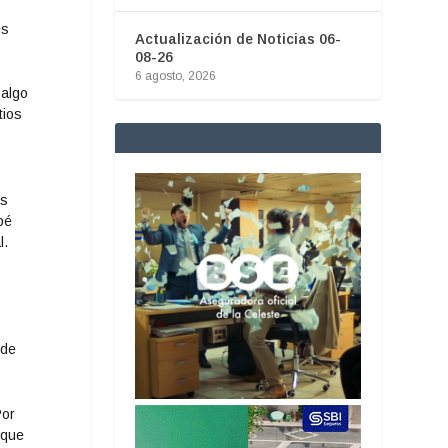
e
es
Actualización de Noticias 06-
08-26
6 agosto, 2026
 algo
tios
as
bé
l.
 de
Por
 que