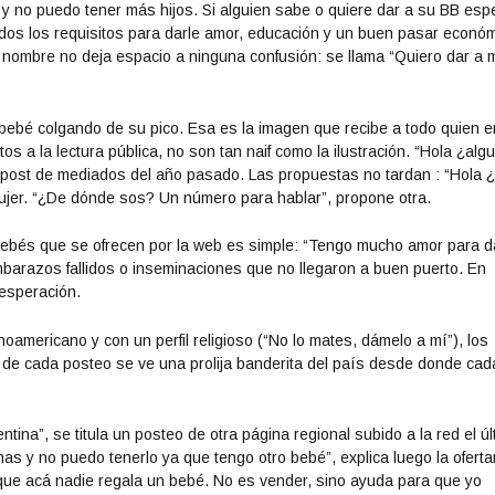
o y no puedo tener más hijos. Si alguien sabe o quiere dar a su BB esp
os los requisitos para darle amor, educación y un buen pasar económ
 nombre no deja espacio a ninguna confusión: se llama “Quiero dar a 
 bebé colgando de su pico. Esa es la imagen que recibe a todo quien e
s a la lectura pública, no son tan naif como la ilustración. “Hola ¿alg
 post de mediados del año pasado. Las propuestas no tardan : “Hola 
ujer. “¿De dónde sos? Un número para hablar”, propone otra.
bebés que se ofrecen por la web es simple: “Tengo mucho amor para d
mbarazos fallidos o inseminaciones que no llegaron a buen puerto. En
sesperación.
oamericano y con un perfil religioso (“No lo mates, dámelo a mí”), los
o de cada posteo se ve una prolija banderita del país desde donde cad
na”, se titula un posteo de otra página regional subido a la red el úl
 y no puedo tenerlo ya que tengo otro bebé”, explica luego la oferta
 que acá nadie regala un bebé. No es vender, sino ayuda para que yo