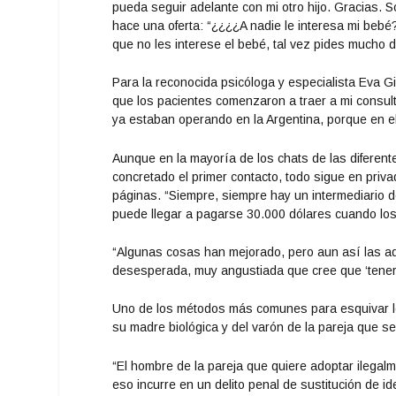
pueda seguir adelante con mi otro hijo. Gracias. S
hace una oferta: “¿¿¿¿A nadie le interesa mi bebé?
que no les interese el bebé, tal vez pides mucho d
Para la reconocida psicóloga y especialista Eva Gib
que los pacientes comenzaron a traer a mi consulto
ya estaban operando en la Argentina, porque en el
Aunque en la mayoría de los chats de las diferent
concretado el primer contacto, todo sigue en priva
páginas. “Siempre, siempre hay un intermediario de
puede llegar a pagarse 30.000 dólares cuando los
“Algunas cosas han mejorado, pero aun así las a
desesperada, muy angustiada que cree que ‘tener m
Uno de los métodos más comunes para esquivar lo
su madre biológica y del varón de la pareja que se
“El hombre de la pareja que quiere adoptar ilegal
eso incurre en un delito penal de sustitución de i