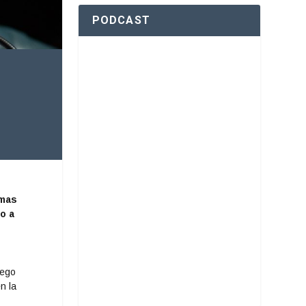
PODCAST
imas
o a
uego
n la