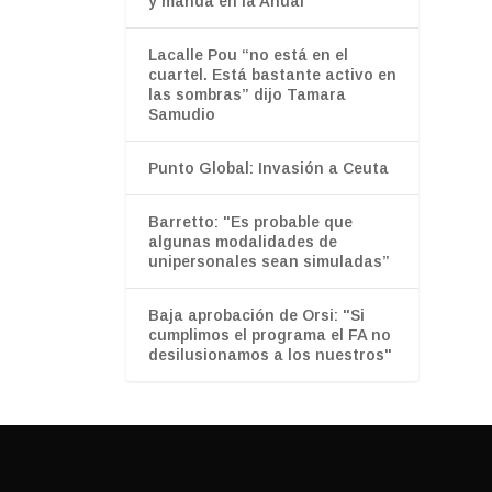
y manda en la Anual
Lacalle Pou “no está en el
cuartel. Está bastante activo en
las sombras” dijo Tamara
Samudio
Punto Global: Invasión a Ceuta
Barretto: "Es probable que
algunas modalidades de
unipersonales sean simuladas”
Baja aprobación de Orsi: "Si
cumplimos el programa el FA no
desilusionamos a los nuestros"