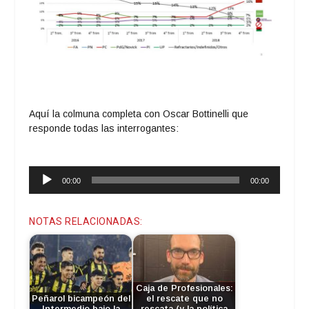
Aquí la colmuna completa con Oscar Bottinelli que
responde todas las interrogantes:
Reproductor
00:00
00:00
de
audio
NOTAS RELACIONADAS:
Caja de Profesionales:
Peñarol bicampeón del
el rescate que no
Intermedio bajo la
rescata (y la política