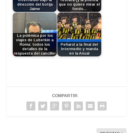
dirección del botija
que no quiere mirar el
Jaime
fondo…
La polémica por los
viajes de Lubetkin a
Roma: todos los
Peñarol a la final del
detalles de la
Intermedio y manda
respuesta del canciller
en la Anual
COMPARTIR: