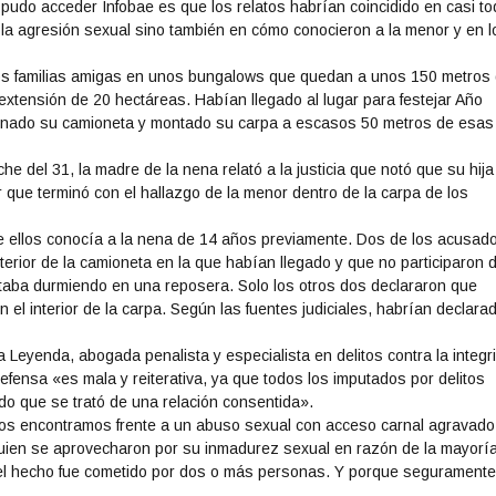
pudo acceder Infobae es que los relatos habrían coincidido en casi t
 la agresión sexual sino también en cómo conocieron a la menor y en l
dos familias amigas en unos bungalows que quedan a unos 150 metros 
xtensión de 20 hectáreas. Habían llegado al lugar para festejar Año
ionado su camioneta y montado su carpa a escasos 50 metros de esas
e del 31, la madre de la nena relató a la justicia que notó que su hija
que terminó con el hallazgo de la menor dentro de la carpa de los
e ellos conocía a la nena de 14 años previamente. Dos de los acusad
erior de la camioneta en la que habían llegado y que no participaron 
taba durmiendo en una reposera. Solo los otros dos declararon que
 el interior de la carpa. Según las fuentes judiciales, habrían declara
 Leyenda, abogada penalista y especialista en delitos contra la integr
defensa «es mala y reiterativa, ya que todos los imputados por delitos
do que se trató de una relación consentida».
os encontramos frente a un abuso sexual con acceso carnal agravado
quien se aprovecharon por su inmadurez sexual en razón de la mayorí
el hecho fue cometido por dos o más personas. Y porque seguramente