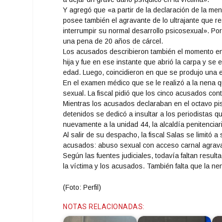
Y agregó que «a partir de la declaración de la me
posee también el agravante de lo ultrajante que res
interrumpir su normal desarrollo psicosexual». Po
una pena de 20 años de cárcel.
Los acusados describieron también el momento en
hija y fue en ese instante que abrió la carpa y s
edad. Luego, coincidieron en que se produjo una e
En el examen médico que se le realizó a la nena 
sexual. La fiscal pidió que los cinco acusados con
Mientras los acusados declaraban en el octavo piso
detenidos se dedicó a insultar a los periodistas q
nuevamente a la unidad 44, la alcaldía penitenciar
Al salir de su despacho, la fiscal Salas se limitó 
acusados: abuso sexual con acceso carnal agrav
Según las fuentes judiciales, todavía faltan result
la víctima y los acusados. También falta que la n
(Foto: Perfil)
NOTAS RELACIONADAS: