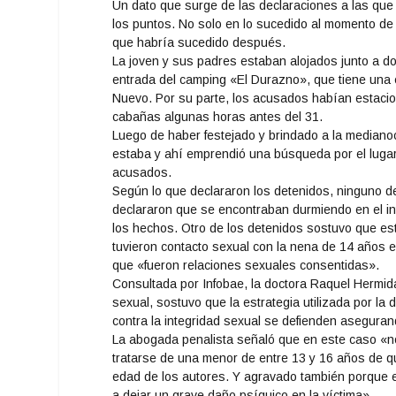
Un dato que surge de las declaraciones a las que 
los puntos. No solo en lo sucedido al momento de
que habría sucedido después.
La joven y sus padres estaban alojados junto a 
entrada del camping «El Durazno», que tiene una e
Nuevo. Por su parte, los acusados habían estac
cabañas algunas horas antes del 31.
Luego de haber festejado y brindado a la medianoch
estaba y ahí emprendió una búsqueda por el lugar 
acusados.
Según lo que declararon los detenidos, ninguno d
declararon que se encontraban durmiendo en el int
los hechos. Otro de los detenidos sostuvo que es
tuvieron contacto sexual con la nena de 14 años en
que «fueron relaciones sexuales consentidas».
Consultada por Infobae, la doctora Raquel Hermida
sexual, sostuvo que la estrategia utilizada por la 
contra la integridad sexual se defienden aseguran
La abogada penalista señaló que en este caso «n
tratarse de una menor de entre 13 y 16 años de 
edad de los autores. Y agravado también porque 
a dejar un grave daño psíquico en la víctima».