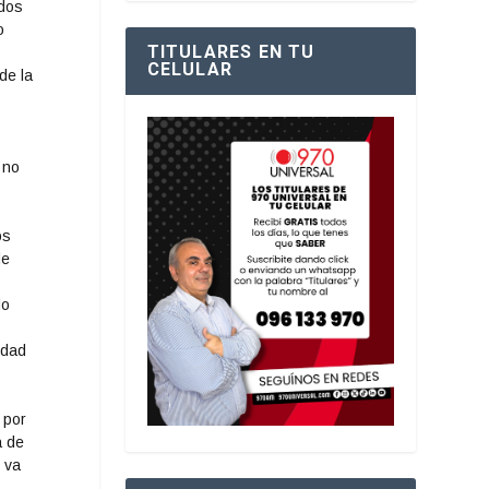
odos
o
TITULARES EN TU
CELULAR
de la
 no
os
de
do
idad
 por
a de
 va