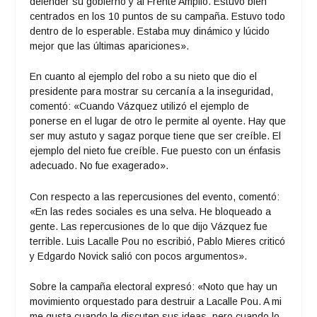
defender su gobierno y al Frente Amplio. Estuvo bien
centrados en los 10 puntos de su campaña. Estuvo todo
dentro de lo esperable. Estaba muy dinámico y lúcido
mejor que las últimas apariciones».
En cuanto al ejemplo del robo a su nieto que dio el
presidente para mostrar su cercanía a la inseguridad,
comentó: «Cuando Vázquez utilizó el ejemplo de
ponerse en el lugar de otro le permite al oyente. Hay que
ser muy astuto y sagaz porque tiene que ser creíble. El
ejemplo del nieto fue creíble. Fue puesto con un énfasis
adecuado. No fue exagerado».
Con respecto a las repercusiones del evento, comentó:
«En las redes sociales es una selva. He bloqueado a
gente. Las repercusiones de lo que dijo Vázquez fue
terrible. Luis Lacalle Pou no escribió, Pablo Mieres criticó
y Edgardo Novick salió con pocos argumentos».
Sobre la campaña electoral expresó: «Noto que hay un
movimiento orquestado para destruir a Lacalle Pou. A mi
me gusta cuando le discuten sus ideas, pero cuando lo