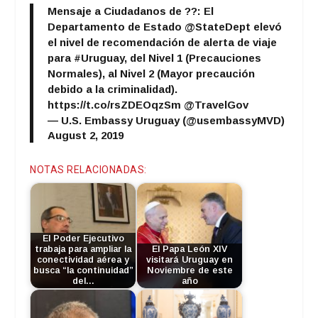
Mensaje a Ciudadanos de ??: El
Departamento de Estado
@StateDept
elevó
el nivel de recomendación de alerta de viaje
para
#Uruguay
, del Nivel 1 (Precauciones
Normales), al Nivel 2 (Mayor precaución
debido a la criminalidad).
https://t.co/rsZDEOqzSm
@TravelGov
— U.S. Embassy Uruguay (@usembassyMVD)
August 2, 2019
NOTAS RELACIONADAS:
El Poder Ejecutivo
trabaja para ampliar la
El Papa León XIV
conectividad aérea y
visitará Uruguay en
busca “la continuidad”
Noviembre de este
del…
año