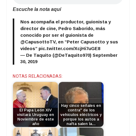
Escuche la nota aquí
Nos acompaña el productor, guionista y
director de cine, Pedro Saborido, más
conocido por ser el guionista de
@CapusottoTV
, en “Peter Capusotto y sus
videos”
pic.twitter.com/XcjHi7uGE8
— De Taquito (@DeTaquito970)
September
30, 2019
NOTAS RELACIONADAS:
Hay cinco señales en
El Papa León XIV
contra" de los
visitará Uruguay en
vehículos eléctricos y
Noviembre de este
porque los autos a
año
nafta salen la…