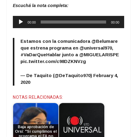
Escuchá la nota completa:
Reproductor
00:00
00:00
de
audio
Estamos con la comunicadora
@Belumare
que estrena programa en
@universal970
,
#VaDarQueHablar
junto a
@MIGUELARISPE
pic.twitter.com/c98DZKNVzg
— De Taquito (@DeTaquito970)
February 4,
2020
NOTAS RELACIONADAS:
Baja aprobación de
Orsi: "Si cumplimos el
programa el FA no