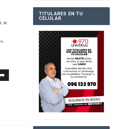
TITULARES EN TU
CELULAR
, si
»,