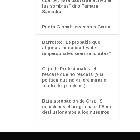
cuartel. Está bastante activo en
las sombras” dijo Tamara
Samudio
Punto Global: Invasión a Ceuta
Barretto: "Es probable que
algunas modalidades de
unipersonales sean simuladas”
Caja de Profesionales: el
rescate que no rescata (y la
política que no quiere mirar el
fondo del problema)
Baja aprobación de Orsi: "Si
cumplimos el programa el FA no
desilusionamos a los nuestros"