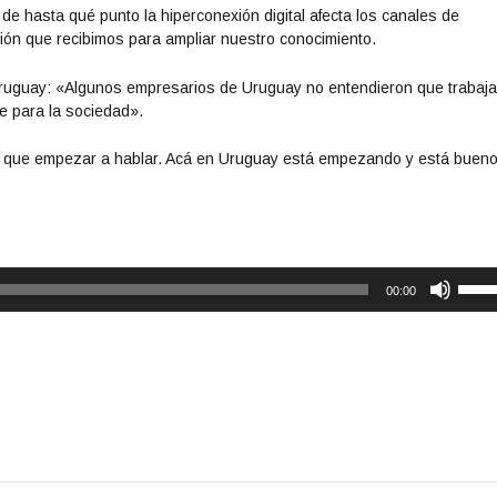
 de hasta qué punto la hiperconexión digital afecta los canales de
ción que recibimos para ampliar nuestro conocimiento.
Uruguay: «Algunos empresarios de Uruguay no entendieron que trabajar
le para la sociedad».
hay que empezar a hablar. Acá en Uruguay está empezando y está bueno
U
00:00
t
i
l
i
z
a
l
a
s