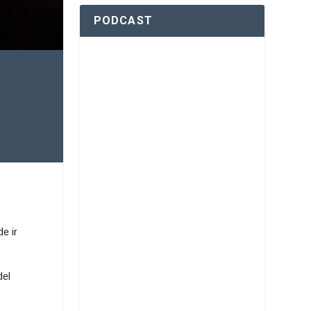
PODCAST
e ir
del