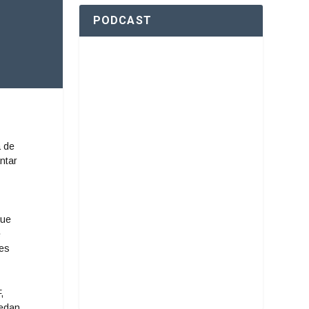
PODCAST
a de
ntar
que
e
nes
,
uedan