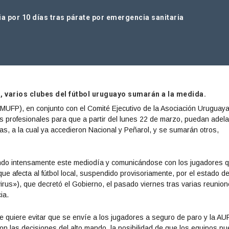
ia por 10 días tras párate por emergencia sanitaria
 varios clubes del fútbol uruguayo sumarán a la medida.
(MUFP), en conjunto con el Comité Ejecutivo de la Asociación Uruguay
s profesionales para que a partir del lunes 22 de marzo, puedan adela
días, a la cual ya accedieron Nacional y Peñarol, y se sumarán otros,
jando intensamente este mediodía y comunicándose con los jugadores 
ue afecta al fútbol local, suspendido provisoriamente, por el estado d
rus»), que decretó el Gobierno, el pasado viernes tras varias reunio
ia.
 quiere evitar que se envíe a los jugadores a seguro de paro y la AUF
con las decisiones del alto mando, la posibilidad de que los equipos p