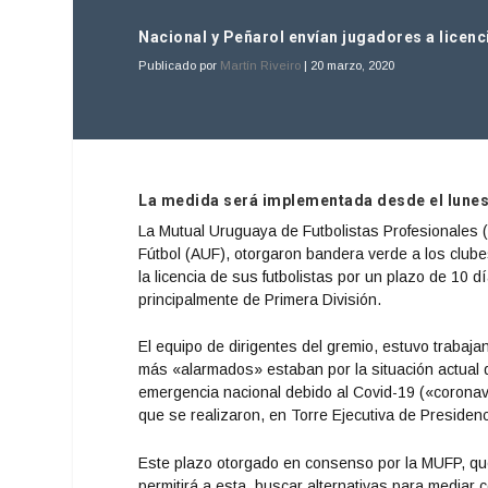
Nacional y Peñarol envían jugadores a licenc
Publicado por
Martín Riveiro
|
20 marzo, 2020
La medida será implementada desde el lunes,
La Mutual Uruguaya de Futbolistas Profesionales 
Fútbol (AUF), otorgaron bandera verde a los clube
la licencia de sus futbolistas por un plazo de 10 
principalmente de Primera División.
El equipo de dirigentes del gremio, estuvo traba
más «alarmados» estaban por la situación actual q
emergencia nacional debido al Covid-19 («coronavi
que se realizaron, en Torre Ejecutiva de Presidenc
Este plazo otorgado en consenso por la MUFP, que
permitirá a esta, buscar alternativas para mediar 