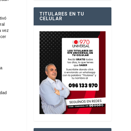
TITULARES EN TU
tivó
CELULAR
ral
a vez
ecer
ra
idad