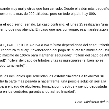
asando muy mal y otros que han cerrado. Desde el salón más pequeño
momento a más de 200 afiliados, pero en todo el país hay 800.
 el gobiern
o” señaló. En caso contrario, el lunes 25 realizarán “una
obierno que nos atienda. En caso que nos convoque, esa manifestación
PF, IRAE, IP, ICOSA e IVA o IVA mínimo dependiendo del caso”; “diferir
 cobertura mutual)”; “exoneración del pago de cuota fija mínima de OS
o máximo de 100kw para mantener seguridad)”; “diferir del pago de Ant
)”; “diferir del pago de tributos y tasas municipales (si bien no es
 oportunamente)”.
de los inmuebles que arriendan los establecimientos a flexibilizar su
ía la parte más pesada a hacer frente; una posible solución sería la
 para el pago de alquileres, tomada por nosotros y siendo depositada
a en los contratos garantizando así su finalidad”.
Foto: Ministerio del In