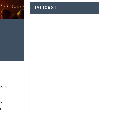
PODCAST
lamo
lo
e