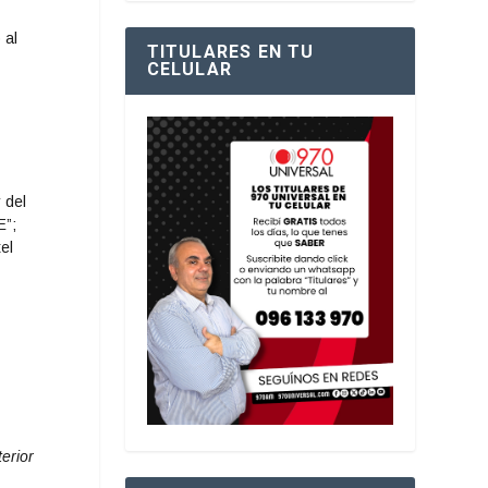
 al
TITULARES EN TU
CELULAR
 del
E”;
el
terior