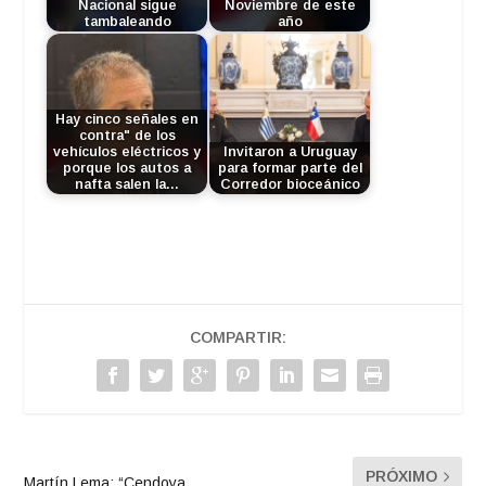
Nacional sigue
Noviembre de este
tambaleando
año
Hay cinco señales en
contra" de los
vehículos eléctricos y
Invitaron a Uruguay
porque los autos a
para formar parte del
nafta salen la…
Corredor bioceánico
COMPARTIR:
PRÓXIMO
Martín Lema: “Cendoya