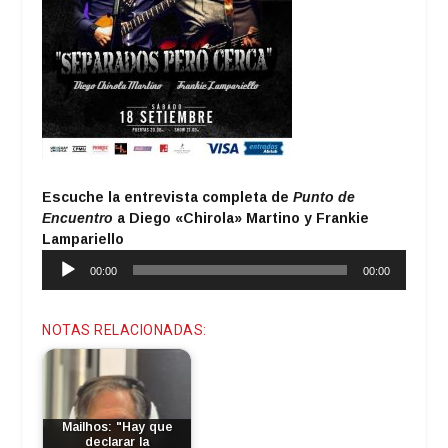
Escuche la entrevista completa de
Punto de
Encuentro
a Diego «Chirola» Martino y Frankie
Lampariello
Reproductor
00:00
00:00
de
audio
NOTAS RELACIONADAS:
Mailhos: "Hay que
declarar la