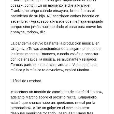
Frankie que siempre es un gran impulsador de hacer
cosas», contó. «En un momento le dije a Frankie:
Frankie, no tengo cuándo ensayar», bromeó, tras el
nacimiento de su hija. Allí acordaron ambos hacerlo en
setiembre: «Agradezco a Frankie que me haya empujado
porque sino jamás hubiese dado el paso para mover los
ensayos, todos», dijo.
La pandemia detuvo bastante la producción musical en
Uruguay. «Te vas acostumbrando a alejarte un poco de
los instrumentos. Entonces, cuando volvés a conectar
con los ensayos, la música, es alucinante y relajador.
Formás parte de ese círculo virtuoso. Vos le das a la
música y la música te devuelve», explicó Martino.
El final de Hereford
«Hacemos un montón de canciones de Hereford juntos»,
adelantó Martino sobre el próximo recital. Lampariello
aclaró que «nunca hubo un: quedamos re mal por la
separación». «Fue un golpe en el momento pero
después seguimos tocando. Después tuvimos tres