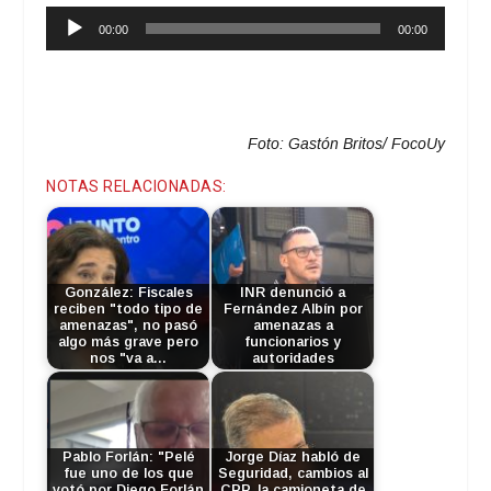
Reproductor
00:00
00:00
de
audio
Foto: Gastón Britos/ FocoUy
NOTAS RELACIONADAS:
González: Fiscales
INR denunció a
reciben "todo tipo de
Fernández Albín por
amenazas", no pasó
amenazas a
algo más grave pero
funcionarios y
nos "va a…
autoridades
Pablo Forlán: "Pelé
Jorge Díaz habló de
fue uno de los que
Seguridad, cambios al
votó por Diego Forlán
CPP, la camioneta de