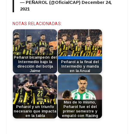
— PEÑAROL (@OficialCAP)
December 24,
2021
NOTAS RELACIONADAS:
Peñarol bicampeón del
Intermedio bajo la
Peñarol a la final del
dirección del botija
Intermedio y manda
Jaime
en la Anual
Más de lo mismo,
Peñarol y un triunfo
Peñarol fue el del
necesario que impacta
primer semestre y
en la tabla
empató con Racing