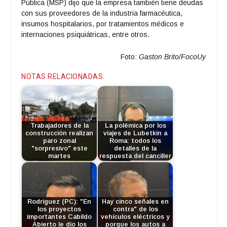
Pública (MSP) dijo que la empresa también tiene deudas
con sus proveedores de la industria farmacéutica,
insumos hospitalarios, por tratamientos médicos e
internaciones psiquiátricas, entre otros.
Foto:
Gaston Brito/FocoUy
NOTAS RELACIONADAS:
Trabajadores de la
La polémica por los
construcción realizan
viajes de Lubetkin a
paro zonal
Roma: todos los
"sorpresivo" este
detalles de la
martes
respuesta del canciller
Rodríguez (PC): "En
Hay cinco señales en
los proyectos
contra" de los
importantes Cabildo
vehículos eléctricos y
Abierto le dio los
porque los autos a