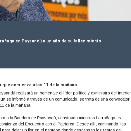
rañaga en Paysandú a un año de su fallecimiento
a que comienza a las 11 de la mañana.
sandú realizará un homenaje al líder político y exministro del Interior
gún se informó a través de un comunicado, se trata de una convocatori
 11 de la mañana.
nto a la Bandera de Paysandú, construido mientras Larrañaga era
 comienzo del Encuentro con el Patriarca. Desde allí, caminando, los
l para dejar un flor en el panteón donde descansan los restos del