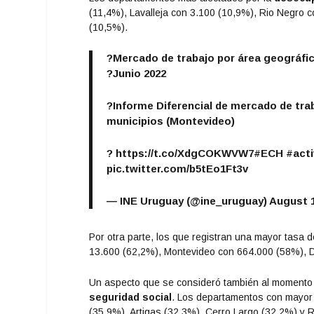
(11,4%), Lavalleja con 3.100 (10,9%), Rio Negro 
(10,5%).
?Mercado de trabajo por área geográfic
?️Junio 2022
?Informe Diferencial de mercado de tra
municipios (Montevideo)
?
https://t.co/XdgCOKWVW7
#ECH
#acti
pic.twitter.com/b5tEo1Ft3v
— INE Uruguay (@ine_uruguay)
August 1
Por otra parte, los que registran una mayor tasa 
13.600 (62,2%), Montevideo con 664.000 (58%), D
Un aspecto que se consideró también al momento de
seguridad social
. Los departamentos con mayor 
(35,9%), Artigas (32,3%), Cerro Largo (32,2%) y 