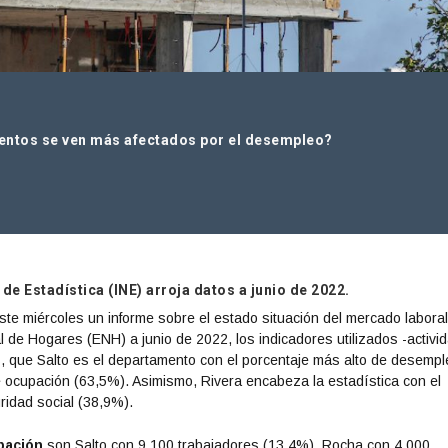
entos se ven más afectados por el desempleo?
 de Estadística (INE) arroja datos a junio de 2022.
 este miércoles un informe sobre el estado situación del mercado labora
de Hogares (ENH) a junio de 2022, los indicadores utilizados -activid
s, que Salto es el departamento con el porcentaje más alto de desemp
 ocupación (63,5%). Asimismo, Rivera encabeza la estadística con el
ridad social (38,9%).
pación
son Salto con 9.100 trabajadores (13,4%), Rocha con 4.000