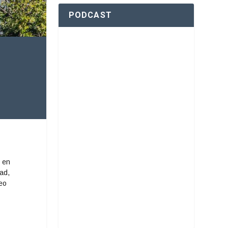
PODCAST
l en
ad,
leo