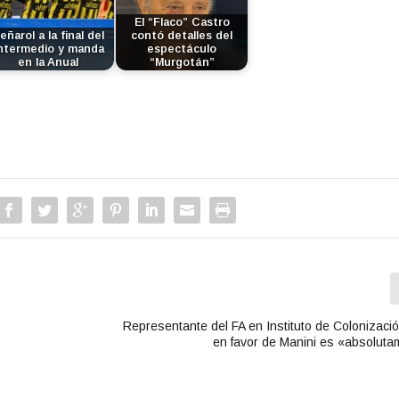
a
El “Flaco” Castro
s
eñarol a la final del
contó detalles del
t
ntermedio y manda
espectáculo
en la Anual
“Murgotán”
e
c
l
a
s
d
e
f
l
e
c
h
a
a
Representante del FA en Instituto de Colonización
r
en favor de Manini es «absolutam
r
i
b