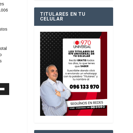
les
1.006
TITULARES EN TU
CELULAR
stos
otal
o
s