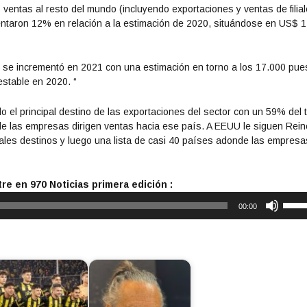
entas al resto del mundo (incluyendo exportaciones y ventas de filia
entaron 12% en relación a la estimación de 2020, situándose en US$ 
i se incrementó en 2021 con una estimación en torno a los 17.000 pue
estable en 2020. “
 el principal destino de las exportaciones del sector con un 59% del t
e las empresas dirigen ventas hacia ese país. A EEUU le siguen Rein
pales destinos y luego una lista de casi 40 países adonde las empresa
e en 970 Noticias primera edición :
U
00:00
t
i
l
i
z
a
l