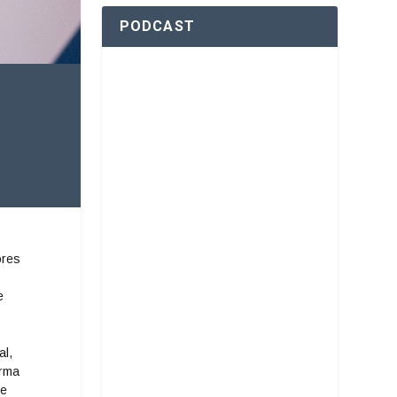
PODCAST
ores
e
al,
orma
de