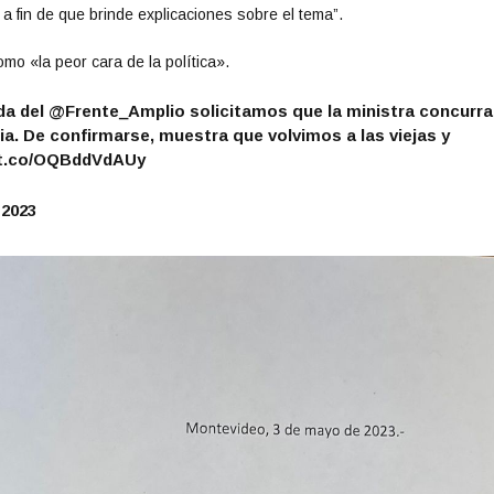
 a fin de que brinde explicaciones sobre el tema”.
omo «la peor cara de la política».
da del
@Frente_Amplio
solicitamos que la ministra concurra
a. De confirmarse, muestra que volvimos a las viejas y
//t.co/OQBddVdAUy
 2023