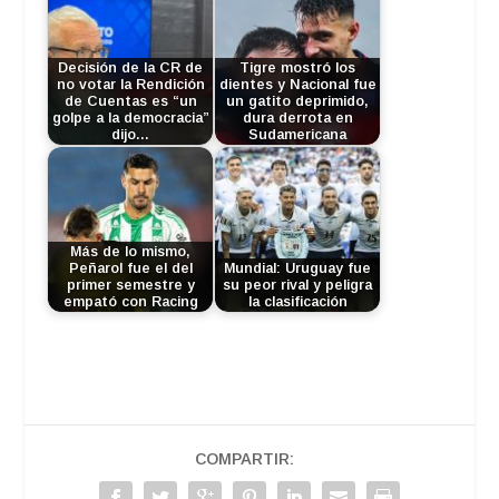
Decisión de la CR de
Tigre mostró los
no votar la Rendición
dientes y Nacional fue
de Cuentas es “un
un gatito deprimido,
golpe a la democracia”
dura derrota en
dijo…
Sudamericana
Más de lo mismo,
Peñarol fue el del
Mundial: Uruguay fue
primer semestre y
su peor rival y peligra
empató con Racing
la clasificación
COMPARTIR: