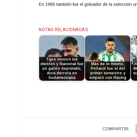
En 1980 también fue el goleador de la selección u
NOTAS RELACIONADAS:
Tigre mostró los
dientes y Nacional fue
Más de lo mismo,
un gatito deprimido,
Peñarol fue el del
M
dura derrota en
primer semestre y
su
Sudamericana
empató con Racing
COMPARTIR: