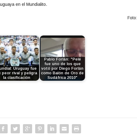
ruguaya en el Mundialito.
Foto
Pablo Forlán: "Pelé
fue uno de los que
undial: Uruguay fue
votó por Diego Forlán
 peor rival y peligra
como Balón de Oro de
la clasificación
Sudáfrica 2010"