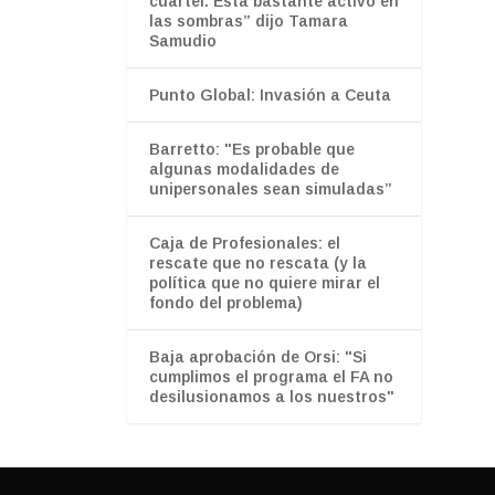
cuartel. Está bastante activo en
las sombras” dijo Tamara
Samudio
Punto Global: Invasión a Ceuta
Barretto: "Es probable que
algunas modalidades de
unipersonales sean simuladas”
Caja de Profesionales: el
rescate que no rescata (y la
política que no quiere mirar el
fondo del problema)
Baja aprobación de Orsi: "Si
cumplimos el programa el FA no
desilusionamos a los nuestros"